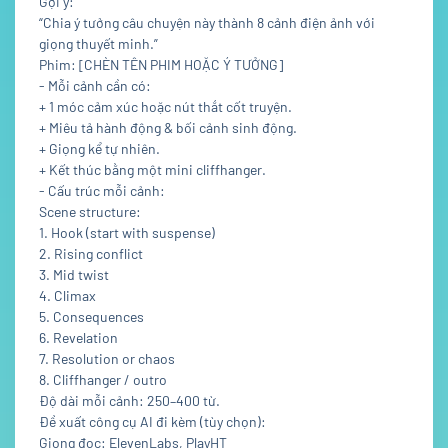
Gợi ý:
“Chia ý tưởng câu chuyện này thành 8 cảnh điện ảnh với
giọng thuyết minh.”
Phim: [CHÈN TÊN PHIM HOẶC Ý TƯỞNG]
- Mỗi cảnh cần có:
+ 1 móc cảm xúc hoặc nút thắt cốt truyện.
+ Miêu tả hành động & bối cảnh sinh động.
+ Giọng kể tự nhiên.
+ Kết thúc bằng một mini cliffhanger.
- Cấu trúc mỗi cảnh:
Scene structure:
1. Hook (start with suspense)
2. Rising conflict
3. Mid twist
4. Climax
5. Consequences
6. Revelation
7. Resolution or chaos
8. Cliffhanger / outro
Độ dài mỗi cảnh: 250–400 từ.
Đề xuất công cụ AI đi kèm (tùy chọn):
Giọng đọc: ElevenLabs, PlayHT