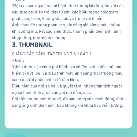
“Một sa mạc người ngoài hành tinh tương lai rộng lớn với các
cấu trúc đại diện trỗi dậy từ cát, các biểu tượng hologram
phát sáng trong không khí, tàu vũ trụ bị rơi ở nền.
Ánh sáng độ tương phản cao, tia sáng giờ vàng, bầu không
khí sương mù, kết cấu siêu thực, thành phần điện ảnh, ảnh
chụp rộng, quy mô hào hùng.
3. THUMBNAIL
QUẢNG CÁO CẢNH TẬP TRUNG TÍNH CÁCH
> Gợi ý:
"Chân dung cận cảnh phi hành gia cô đơn với chiếc mũ bảo
hiểm bị nứt, bụi và máu trên mặt, ánh sáng môi trường màu
xanh da trời phản chiếu từ tấm kính.
Biểu hiện của nỗi sợ hãi và quyết tâm, những tàn tích người
ngoài hành tinh phát sáng bị mờ đằng sau.
Chi tiết khuôn mặt thực tế, độ sâu nông của cánh đồng, ánh
sáng ống kính điện ảnh, bầu không khí khoa học viễn tưởng.