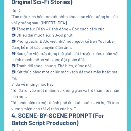
Original Sci-Fi Stories)
Gợi ý:
“Tạo một kịch bản tóm tắt phim khoa học viễn tưởng hư cấu
với ý tưởng sau: [INSERT IDEA]
📷
Tông màu: Bí ẩn + Hành động + Cọc cược cảm xúc.
📷
Chiều dài mục tiêu: 20–30 phút.
📷
Phong cách: Được viết như một người kể trên YouTube
đang kể một câu chuyện điện ảnh.
📷
Bao gồm việc xây dựng thế giới, cốt truyện xoắn, nhân vật
chính mạnh mẽ so với xung đột phản đối.
📷
Tránh đối thoại chung. Thể hiện, đừng nói.
📷
Kết thúc bằng một chiếc móc vách đá thỏa mãn hoặc ma
mị.
Ví dụ về những móc hay:
'Tôi đã rơi vào một nhiệm vụ không gian và trở thành tù nhân
của họ... ’
'Tôi phát hiện ra một thành phố ẩn dưới nước... và họ đã trao
vương miện cho tôi vị thần của họ. ’”
4. SCENE-BY-SCENE PROMPT (For
Batch Script Production)