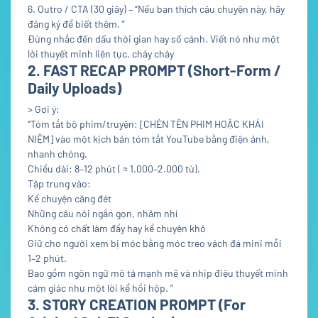
6. Outro / CTA (30 giây) – “Nếu bạn thích câu chuyện này, hãy
đăng ký để biết thêm. ”
Đừng nhắc đến dấu thời gian hay số cảnh. Viết nó như một
lời thuyết minh liên tục, chảy chảy
2. FAST RECAP PROMPT (Short-Form /
Daily Uploads)
> Gợi ý:
“Tóm tắt bộ phim/truyện: [CHÈN TÊN PHIM HOẶC KHÁI
NIỆM] vào một kịch bản tóm tắt YouTube bằng điện ảnh,
nhanh chóng.
Chiều dài: 8–12 phút ( ≈ 1.000–2.000 từ).
Tập trung vào:
Kể chuyện căng đét
Những câu nói ngắn gọn, nhảm nhí
Không có chất làm đầy hay kể chuyện khô
Giữ cho người xem bị móc bằng móc treo vách đá mini mỗi
1–2 phút.
Bao gồm ngôn ngữ mô tả mạnh mẽ và nhịp điệu thuyết minh
cảm giác như một lời kể hồi hộp. ”
3. STORY CREATION PROMPT (For