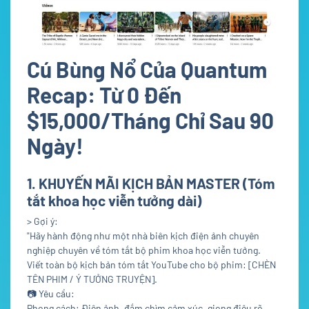
Cú Bùng Nổ Của Quantum
Recap: Từ 0 Đến
$15,000/Tháng Chỉ Sau 90
Ngày!
1. KHUYẾN MÃI KỊCH BẢN MASTER (Tóm
tắt khoa học viễn tưởng dài)
> Gợi ý:
"Hãy hành động như một nhà biên kịch điện ảnh chuyên
nghiệp chuyên về tóm tắt bộ phim khoa học viễn tưởng.
Viết toàn bộ kịch bản tóm tắt YouTube cho bộ phim: [CHÈN
TÊN PHIM / Ý TƯỞNG TRUYỆN].
📷
Yêu cầu:
Phong cách: Điện ảnh, đắm chìm cảm xúc, giọng điệu rõ