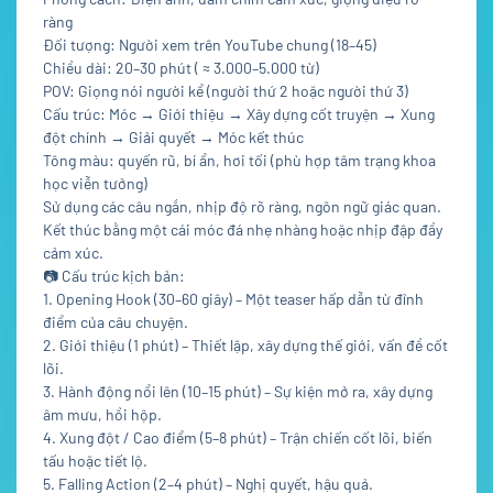
ràng
Đối tượng: Người xem trên YouTube chung (18–45)
Chiều dài: 20–30 phút ( ≈ 3.000–5.000 từ)
POV: Giọng nói người kể (người thứ 2 hoặc người thứ 3)
Cấu trúc: Móc → Giới thiệu → Xây dựng cốt truyện → Xung
đột chính → Giải quyết → Móc kết thúc
Tông màu: quyến rũ, bí ẩn, hơi tối (phù hợp tâm trạng khoa
học viễn tưởng)
Sử dụng các câu ngắn, nhịp độ rõ ràng, ngôn ngữ giác quan.
Kết thúc bằng một cái móc đá nhẹ nhàng hoặc nhịp đập đầy
cảm xúc.
📷
Cấu trúc kịch bản:
1. Opening Hook (30–60 giây) – Một teaser hấp dẫn từ đỉnh
điểm của câu chuyện.
2. Giới thiệu (1 phút) – Thiết lập, xây dựng thế giới, vấn đề cốt
lõi.
3. Hành động nổi lên (10–15 phút) – Sự kiện mở ra, xây dựng
âm mưu, hồi hộp.
4. Xung đột / Cao điểm (5–8 phút) – Trận chiến cốt lõi, biến
tấu hoặc tiết lộ.
5. Falling Action (2–4 phút) – Nghị quyết, hậu quả.