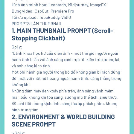
Hình ảnh minh họa: Leonardo, Midjourney, ImageFX
Dựng video: CapCut, Premiere Pro
Tối ưu upload: TubeBuddy, VidIQ
PROMPTS LÀM THUMBNAIL
1. MAIN THUMBNAIL PROMPT (Scroll-
Stopping Clickbait)
Gợi ý:
"Cảnh khoa học hư cấu điện ảnh - một thế giới người ngoài
hành tinh bí ẩn với ánh sáng xanh rực rỡ, kiến trúc tương lai
và ánh sáng kịch tính.
Một phi hành gia người trong bộ đồ không gian bị rách đứng
đối mặt với một nữ hoàng ngoài hành tinh, căng thẳng trong
không khí.
Những đám mây đen xoáy phía trên, ánh sáng vành mềm
mại, bầu không khí tỏa sáng, sương mù thể tích, siêu thực,
8K, chi tiết, bóng kịch tính, sáng tác áp phích phim, khung
hình trung tâm.
2. ENVIRONMENT & WORLD BUILDING
SCENE PROMPT
> Gợi ý: