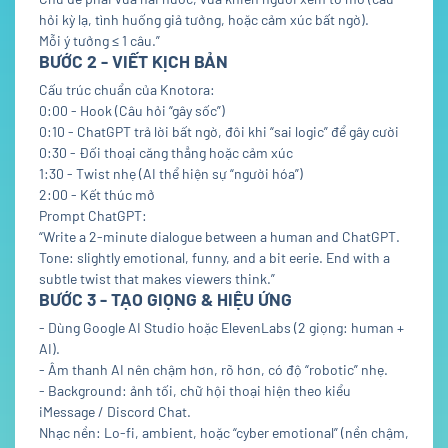
hỏi kỳ lạ, tình huống giả tưởng, hoặc cảm xúc bất ngờ).
Mỗi ý tưởng ≤ 1 câu.”
BƯỚC 2 - VIẾT KỊCH BẢN
Cấu trúc chuẩn của Knotora:
0:00 - Hook (Câu hỏi “gây sốc”)
0:10 - ChatGPT trả lời bất ngờ, đôi khi “sai logic” để gây cười
0:30 - Đối thoại căng thẳng hoặc cảm xúc
1:30 - Twist nhẹ (AI thể hiện sự “người hóa”)
2:00 - Kết thúc mở
Prompt ChatGPT:
“Write a 2-minute dialogue between a human and ChatGPT.
Tone: slightly emotional, funny, and a bit eerie. End with a
subtle twist that makes viewers think.”
BƯỚC 3 - TẠO GIỌNG & HIỆU ỨNG
- Dùng Google AI Studio hoặc ElevenLabs (2 giọng: human +
AI).
- Âm thanh AI nên chậm hơn, rõ hơn, có độ “robotic” nhẹ.
- Background: ảnh tối, chữ hội thoại hiện theo kiểu
iMessage / Discord Chat.
Nhạc nền: Lo-fi, ambient, hoặc “cyber emotional” (nền chậm,