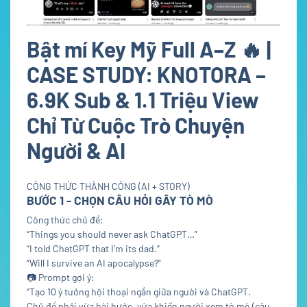
Bật mí Key Mỹ Full A–Z 🔥 |
CASE STUDY: KNOTORA –
6.9K Sub & 1.1 Triệu View
Chỉ Từ Cuộc Trò Chuyện
Người & AI
CÔNG THỨC THÀNH CÔNG (AI + STORY)
BƯỚC 1 - CHỌN CÂU HỎI GÂY TÒ MÒ
Công thức chủ đề:
“Things you should never ask ChatGPT…”
“I told ChatGPT that I’m its dad.”
“Will I survive an AI apocalypse?”
📷
Prompt gợi ý:
“Tạo 10 ý tưởng hội thoại ngắn giữa người và ChatGPT.
Chủ đề phải vừa hài hước, vừa khiến người xem tò mò (câu