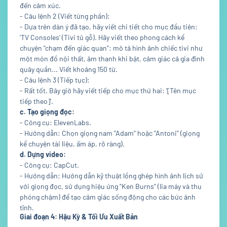
đến cảm xúc.
- Câu lệnh 2 (Viết từng phần):
- Dựa trên dàn ý đã tạo, hãy viết chi tiết cho mục đầu tiên:
'TV Consoles' (Tivi tủ gỗ). Hãy viết theo phong cách kể
chuyện "chạm đến giác quan": mô tả hình ảnh chiếc tivi như
một món đồ nội thất, âm thanh khi bật, cảm giác cả gia đình
quây quần... Viết khoảng 150 từ.
- Câu lệnh 3 (Tiếp tục):
- Rất tốt. Bây giờ hãy viết tiếp cho mục thứ hai: '[Tên mục
tiếp theo]'.
c. Tạo giọng đọc:
- Công cụ: ElevenLabs.
- Hướng dẫn: Chọn giọng nam "Adam" hoặc "Antoni" (giọng
kể chuyện tài liệu, ấm áp, rõ ràng).
d. Dựng video:
- Công cụ: CapCut.
- Hướng dẫn: Hướng dẫn kỹ thuật lồng ghép hình ảnh lịch sử
với giọng đọc, sử dụng hiệu ứng "Ken Burns" (lia máy và thu
phóng chậm) để tạo cảm giác sống động cho các bức ảnh
tĩnh.
Giai đoạn 4: Hậu Kỳ & Tối Ưu Xuất Bản