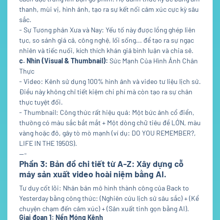
thanh, mùi vị, hình ảnh, tạo ra sự kết nối cảm xúc cực kỳ sâu
sắc.
- Sự Tương phản Xưa và Nay: Yếu tố này được lồng ghép liên
tục, so sánh giá cả, công nghệ, lối sống... để tạo ra sự ngạc
nhiên và tiếc nuối, kích thích khán giả bình luận và chia sẻ.
c. Nhìn (Visual & Thumbnail):
Sức Mạnh Của Hình Ảnh Chân
Thực
- Video: Kênh sử dụng 100% hình ảnh và video tư liệu lịch sử.
Điều này không chỉ tiết kiệm chi phí mà còn tạo ra sự chân
thực tuyệt đối.
- Thumbnail: Công thức rất hiệu quả: Một bức ảnh cổ điển,
thường có màu sắc bắt mắt + Một dòng chữ tiêu đề LỚN, màu
vàng hoặc đỏ, gây tò mò mạnh (ví dụ: DO YOU REMEMBER?,
LIFE IN THE 1950S).
---
Phần 3: Bản đồ chi tiết từ A-Z: Xây dựng cỗ
máy sản xuất video hoài niệm bằng AI.
Tư duy cốt lõi: Nhân bản mô hình thành công của Back to
Yesterday bằng công thức: (Nghiên cứu lịch sử sâu sắc) + (Kể
chuyện chạm đến cảm xúc) + (Sản xuất tinh gọn bằng AI).
Giai đoạn 1: Nền Móng Kênh