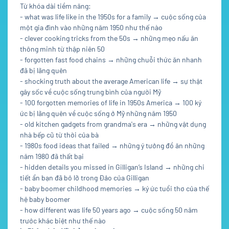
Từ khóa dài tiềm năng:
- what was life like in the 1950s for a family → cuộc sống của
một gia đình vào những năm 1950 như thế nào
- clever cooking tricks from the 50s → những mẹo nấu ăn
thông minh từ thập niên 50
- forgotten fast food chains → những chuỗi thức ăn nhanh
đã bị lãng quên
- shocking truth about the average American life → sự thật
gây sốc về cuộc sống trung bình của người Mỹ
- 100 forgotten memories of life in 1950s America → 100 ký
ức bị lãng quên về cuộc sống ở Mỹ những năm 1950
- old kitchen gadgets from grandma's era → những vật dụng
nhà bếp cũ từ thời của bà
- 1980s food ideas that failed → những ý tưởng đồ ăn những
năm 1980 đã thất bại
- hidden details you missed in Gilligan’s Island → những chi
tiết ẩn bạn đã bỏ lỡ trong Đảo của Gilligan
- baby boomer childhood memories → ký ức tuổi thơ của thế
hệ baby boomer
- how different was life 50 years ago → cuộc sống 50 năm
trước khác biệt như thế nào