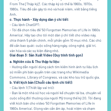
From The [Thập kỷ]". Các thập kỷ có thể là 1960s, 1970s,
1980s. Tiêu đề cần gây tò mò và hoài niệm, viết bằng tiếng
Anh.
c. Thực hành - Xây dựng dàn ý chi tiết:
- Câu lệnh ChatGPT:
- Tôi đã chọn tiêu đề '50 Forgotten Memories of Life in 1960s
America'. Hãy tạo cho tôi một dàn ý chi tiết cho video này,
chia thành 5 phần chính, mỗi phần gồm 10 mục nhỏ. Các chủ
đề cần bao quát: cuộc sống hàng ngày, công nghệ, giải trí,
văn hóa và các sự kiện đáng nhớ.
Giai đoạn 3: Sản Xuất Video (Quy trình tinh gọn)
a. Nghiên cứu & Thu thập tư liệu:
- Hướng dẫn người dùng cách tìm kiếm hình ảnh tư liệu lịch
sử miễn phí bản quyền trên các trang như Wikimedia
Commons, Library of Congress, và các kho lưu trữ quốc gia.
b. Viết kịch bản (Chuỗi câu lệnh chi tiết):
- Câu lệnh 1 (Thiết lập vai trò):
- Bạn là một nhà sử học và người kể chuyện tài ba, chuyên về
cuộc sống đời thường của người Mỹ trong thế kỷ 20. Tôi đang
viết kịch bản cho video '50 Forgotten Memories of Life in
1960s America'. Giọng văn cần ấm áp, hoài niệm và chạm