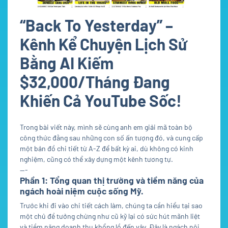
“Back To Yesterday” –
Kênh Kể Chuyện Lịch Sử
Bằng AI Kiếm
$32,000/Tháng Đang
Khiến Cả YouTube Sốc!
Trong bài viết này, mình sẽ cùng anh em giải mã toàn bộ
công thức đằng sau những con số ấn tượng đó, và cung cấp
một bản đồ chi tiết từ A-Z để bất kỳ ai, dù không có kinh
nghiệm, cũng có thể xây dựng một kênh tương tự.
---
Phần 1: Tổng quan thị trường và tiềm năng của
ngách hoài niệm cuộc sống Mỹ.
Trước khi đi vào chi tiết cách làm, chúng ta cần hiểu tại sao
một chủ đề tưởng chừng như cũ kỹ lại có sức hút mãnh liệt
và tiềm năng doanh thu khổng lồ đến vậy. Đây là ngách nội