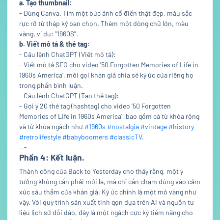
a. Tạo thumbnail:
- Dùng Canva. Tìm một bức ảnh cổ điển thật đẹp, màu sắc
rực rỡ từ thập kỷ bạn chọn. Thêm một dòng chữ lớn, màu
vàng, ví dụ: "1960S".
b. Viết mô tả & thẻ tag:
- Câu lệnh ChatGPT (Viết mô tả):
- Viết mô tả SEO cho video '50 Forgotten Memories of Life in
1960s America', mời gọi khán giả chia sẻ ký ức của riêng họ
trong phần bình luận.
- Câu lệnh ChatGPT (Tạo thẻ tag):
- Gợi ý 20 thẻ tag (hashtag) cho video '50 Forgotten
Memories of Life in 1960s America', bao gồm cả từ khóa rộng
và từ khóa ngách như
#1960s
#nostalgia
#vintage
#history
#retrolifestyle
#babyboomers
#classicTV
.
---
Phần 4: Kết luận.
Thành công của Back to Yesterday cho thấy rằng, một ý
tưởng không cần phải mới lạ, mà chỉ cần chạm đúng vào cảm
xúc sâu thẳm của khán giả. Ký ức chính là một mỏ vàng như
vậy. Với quy trình sản xuất tinh gọn dựa trên AI và nguồn tư
liệu lịch sử dồi dào, đây là một ngách cực kỳ tiềm năng cho