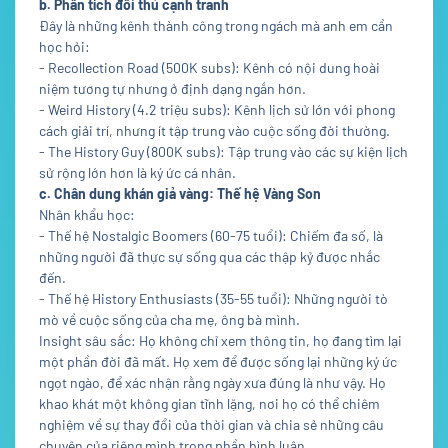
b. Phân tích đối thủ cạnh tranh
Đây là những kênh thành công trong ngách mà anh em cần
học hỏi:
- Recollection Road (500K subs): Kênh có nội dung hoài
niệm tương tự nhưng ở định dạng ngắn hơn.
- Weird History (4.2 triệu subs): Kênh lịch sử lớn với phong
cách giải trí, nhưng ít tập trung vào cuộc sống đời thường.
- The History Guy (800K subs): Tập trung vào các sự kiện lịch
sử rộng lớn hơn là ký ức cá nhân.
c. Chân dung khán giả vàng: Thế hệ Vàng Son
Nhân khẩu học:
- Thế hệ Nostalgic Boomers (60-75 tuổi): Chiếm đa số, là
những người đã thực sự sống qua các thập kỷ được nhắc
đến.
- Thế hệ History Enthusiasts (35-55 tuổi): Những người tò
mò về cuộc sống của cha mẹ, ông bà mình.
Insight sâu sắc: Họ không chỉ xem thông tin, họ đang tìm lại
một phần đời đã mất. Họ xem để được sống lại những ký ức
ngọt ngào, để xác nhận rằng ngày xưa đúng là như vậy. Họ
khao khát một không gian tĩnh lặng, nơi họ có thể chiêm
nghiệm về sự thay đổi của thời gian và chia sẻ những câu
chuyện của riêng mình trong phần bình luận.