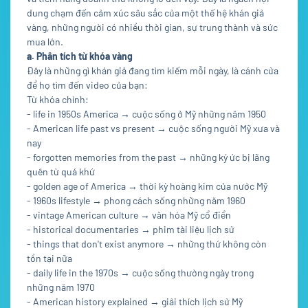
dung chạm đến cảm xúc sâu sắc của một thế hệ khán giả
vàng, những người có nhiều thời gian, sự trung thành và sức
mua lớn.
a. Phân tích từ khóa vàng
Đây là những gì khán giả đang tìm kiếm mỗi ngày, là cánh cửa
để họ tìm đến video của bạn:
Từ khóa chính:
- life in 1950s America → cuộc sống ở Mỹ những năm 1950
- American life past vs present → cuộc sống người Mỹ xưa và
nay
- forgotten memories from the past → những ký ức bị lãng
quên từ quá khứ
- golden age of America → thời kỳ hoàng kim của nước Mỹ
- 1960s lifestyle → phong cách sống những năm 1960
- vintage American culture → văn hóa Mỹ cổ điển
- historical documentaries → phim tài liệu lịch sử
- things that don't exist anymore → những thứ không còn
tồn tại nữa
- daily life in the 1970s → cuộc sống thường ngày trong
những năm 1970
- American history explained → giải thích lịch sử Mỹ