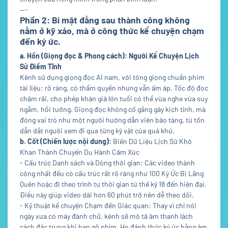
---
Phần 2: Bí mật đằng sau thành công không
nằm ở kỹ xảo, mà ở công thức kể chuyện chạm
đến ký ức.
a. Hồn (Giọng đọc & Phong cách): Người Kể Chuyện Lịch
Sử Điềm Tĩnh
Kênh sử dụng giọng đọc AI nam, với tông giọng chuẩn phim
tài liệu: rõ ràng, có thẩm quyền nhưng vẫn ấm áp. Tốc độ đọc
chậm rãi, cho phép khán giả lớn tuổi có thể vừa nghe vừa suy
ngẫm, hồi tưởng. Giọng đọc không cố gắng gây kịch tính, mà
đóng vai trò như một người hướng dẫn viên bảo tàng, từ tốn
dẫn dắt người xem đi qua từng kỷ vật của quá khứ.
b. Cốt (Chiến lược nội dung):
Biến Dữ Liệu Lịch Sử Khô
Khan Thành Chuyến Du Hành Cảm Xúc
- Cấu trúc Danh sách và Dòng thời gian: Các video thành
công nhất đều có cấu trúc rất rõ ràng như 100 Ký Ức Bị Lãng
Quên hoặc đi theo trình tự thời gian từ thế kỷ 18 đến hiện đại.
Điều này giúp video dài hơn 60 phút trở nên dễ theo dõi.
- Kỹ thuật kể chuyện Chạm đến Giác quan: Thay vì chỉ nói
ngày xưa có máy đánh chữ, kênh sẽ mô tả âm thanh lách
cách đặc trưng khi bạn gõ phím. Họ đánh thức ký ức bằng âm