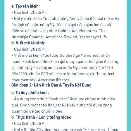
a. Tạo tên kênh:
- Câu lệnh ChatGPT:
- Gợi ý 5 tên kênh YouTube tiếng Anh về chủ đề hoài niệm, ký
ức, lịch sử cuộc sống Mỹ. Tên cần gợi cảm giác ấm áp, cổ
điển và dễ nhớ, ví dụ như: Golden Age Memories, The
Nostalgia Channel, American Rewind, Yesterday's Life.
b. Viết mô tả kênh:
- Câu lệnh ChatGPT:
- Viết mô tả kênh YouTube 'Golden Age Memories', nhấn
mạnh kênh là nơi đưa khán giả quay ngược thời gian để sống
lại những ký ức vàng son của nước Mỹ, từ những năm 1950
đến 1990, chuẩn SEO với các từ khóa 'nostalgia', 'historical
documentary', 'American lifestyle'.
Giai đoạn 2: Lên Kịch Bản & Tuyến Nội Dung
a. Tư duy chiến lược:
- Áp dụng công thức "danh sách" đã được chứng minh hiệu
quả. Chọn một thập kỷ cụ thể và xây dựng nội dung xung
quanh đó để tạo chuỗi video.
b. Thực hành - Lên ý tưởng video
:
- Câu lệnh ChatGPT:
- Gợi ý 10 tiêu đề video theo phong cách "X Forgotten Things