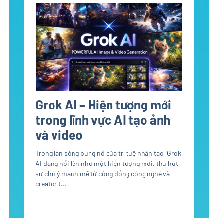
Grok AI – Hiện tượng mới
trong lĩnh vực AI tạo ảnh
và video
Trong làn sóng bùng nổ của trí tuệ nhân tạo, Grok
AI đang nổi lên như một hiện tượng mới, thu hút
sự chú ý mạnh mẽ từ cộng đồng công nghệ và
creator t...