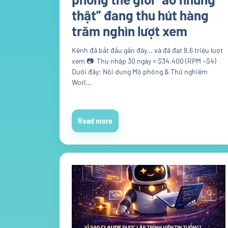
thật” đang thu hút hàng
trăm nghìn lượt xem
Kênh đã bắt đầu gần đây... và đã đạt 8,6 triệu lượt
xem 📷 Thu nhập 30 ngày ≈ $34,400 (RPM ~$4)
Dưới đây: Nội dung Mô phỏng & Thử nghiệm
Worl...
Read more