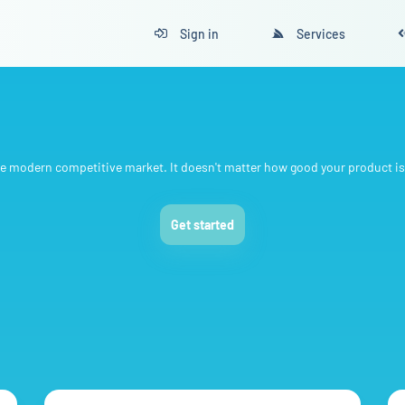
Sign in
Services
 the modern competitive market. It doesn't matter how good your product i
Get started