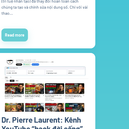
(trí tuệ nhân tạo) đã thay đổi hoàn toàn cách
chúng ta tạo và chỉnh sửa nội dung số. Chỉ với vài
thao...
Read more
Dr. Pierre Laurent: Kênh
YouTube “hack đời sống”