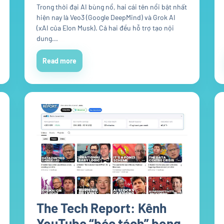
Trong thời đại AI bùng nổ, hai cái tên nổi bật nhất
hiện nay là Veo3 (Google DeepMind) và Grok AI
(xAI của Elon Musk). Cả hai đều hỗ trợ tạo nội
dung...
Read more
The Tech Report: Kênh
YouTube “bóc tách” bong