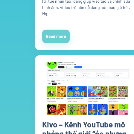
(trí tuệ nhân tạo) đang giúp việc tạo và chỉnh sửa
hình ảnh, video trở nên dễ dàng hơn bao giờ hết.
Ng...
Read more
Kivo – Kênh YouTube mô
phỏng thế giới “ảo nhưng