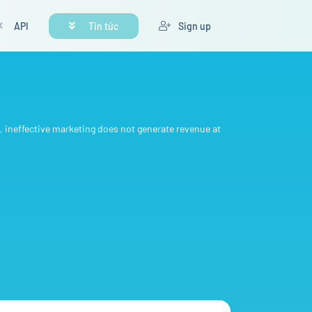
API
Tin tức
Sign up
s, ineffective marketing does not generate revenue at