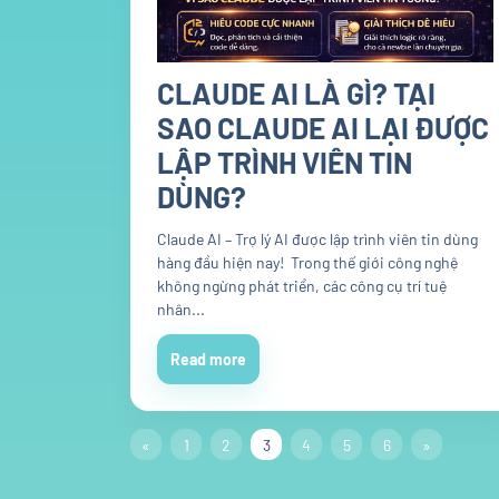
CLAUDE AI LÀ GÌ? TẠI
SAO CLAUDE AI LẠI ĐƯỢC
LẬP TRÌNH VIÊN TIN
DÙNG?
Claude AI – Trợ lý AI được lập trình viên tin dùng
hàng đầu hiện nay! Trong thế giới công nghệ
không ngừng phát triển, các công cụ trí tuệ
nhân...
Read more
«
1
2
3
4
5
6
»