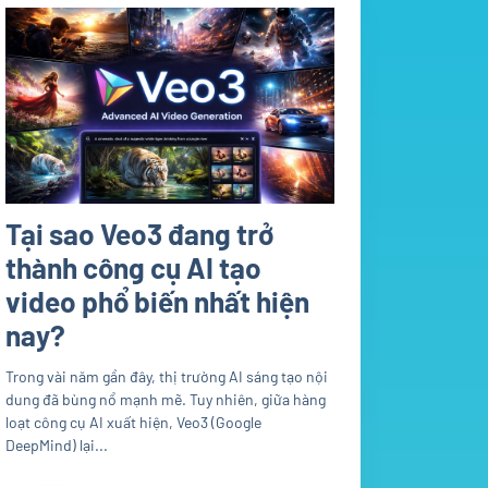
Tại sao Veo3 đang trở
thành công cụ AI tạo
video phổ biến nhất hiện
nay?
Trong vài năm gần đây, thị trường AI sáng tạo nội
dung đã bùng nổ mạnh mẽ. Tuy nhiên, giữa hàng
loạt công cụ AI xuất hiện, Veo3 (Google
DeepMind) lại...