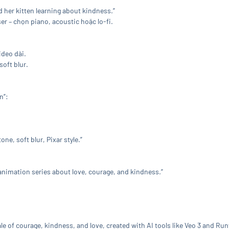
her kitten learning about kindness.”
 – chọn piano, acoustic hoặc lo-fi.
ideo dài.
soft blur.
n”:
ne, soft blur, Pixar style.”
 animation series about love, courage, and kindness.”
le of courage, kindness, and love, created with AI tools like Veo 3 and Ru