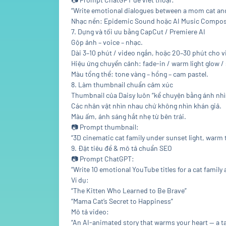
“Write emotional dialogues between a mom cat and 
Nhạc nền: Epidemic Sound hoặc AI Music Composer
7. Dựng và tối ưu bằng CapCut / Premiere AI
Gộp ảnh – voice – nhạc.
Dài 3–10 phút / video ngắn, hoặc 20–30 phút cho v
Hiệu ứng chuyển cảnh: fade-in / warm light glow / 
Màu tổng thể: tone vàng – hồng – cam pastel.
8. Làm thumbnail chuẩn cảm xúc
Thumbnail của Daisy luôn “kể chuyện bằng ánh nhì
Các nhân vật nhìn nhau chứ không nhìn khán giả.
Màu ấm, ánh sáng hắt nhẹ từ bên trái.
📷
Prompt thumbnail:
“3D cinematic cat family under sunset light, warm to
9. Đặt tiêu đề & mô tả chuẩn SEO
📷
Prompt ChatGPT:
“Write 10 emotional YouTube titles for a cat family
Ví dụ:
“The Kitten Who Learned to Be Brave”
“Mama Cat’s Secret to Happiness”
Mô tả video:
“An AI-animated story that warms your heart — a ta