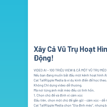
Xây Cả Vũ Trụ Hoạt Hìn
Động!
VIDEO AI – 100 TRIỆU VIEW & CẢ MỘT VŨ TRỤ MÈ
Nếu bạn đang muốn bắt đầu một kênh hoạt hình AI,
Cat TailRipple Media là ví dụ kinh điển để học theo
Không Chỉ dựng video dễ thương.
Mà nơi từng ánh mắt mèo đều có linh hồn.
1. Chọn chủ đề và định vị cảm xúc
Đầu tiên, chọn một chủ đề gần gũi – cảm xúc – dễ 
Cat TailRipple Media chọn “Gia đình mèo”, nhưng b