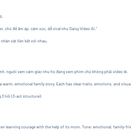
.
ỏ.
gắn, chủ đề ấm áp, cảm xúc, dễ viral như Daisy Video AI.”
 nhân vật liên kết với nhau.
ảnh, người xem cảm giác như họ đang xem phim chứ không phải video lẻ.
a warm, emotional family story. Each has clear traits, emotions, and visual
 3 hồi (3-act structure):
ten learning courage with the help of its mom. Tone: emotional, family-frie