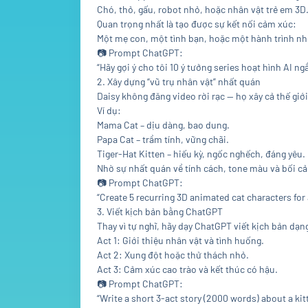
Chó, thỏ, gấu, robot nhỏ, hoặc nhân vật trẻ em 3D
Quan trọng nhất là tạo được sự kết nối cảm xúc:
Một mẹ con, một tình bạn, hoặc một hành trình nh
📷
Prompt ChatGPT:
“Hãy gợi ý cho tôi 10 ý tưởng series hoạt hình AI n
2. Xây dựng “vũ trụ nhân vật” nhất quán
Daisy không đăng video rời rạc — họ xây cả thế giới
Ví dụ:
Mama Cat – dịu dàng, bao dung.
Papa Cat – trầm tính, vững chãi.
Tiger-Hat Kitten – hiếu kỳ, ngốc nghếch, đáng yêu.
Nhờ sự nhất quán về tính cách, tone màu và bối c
📷
Prompt ChatGPT:
“Create 5 recurring 3D animated cat characters for 
3. Viết kịch bản bằng ChatGPT
Thay vì tự nghĩ, hãy dạy ChatGPT viết kịch bản dạng
Act 1: Giới thiệu nhân vật và tình huống.
Act 2: Xung đột hoặc thử thách nhỏ.
Act 3: Cảm xúc cao trào và kết thúc có hậu.
📷
Prompt ChatGPT:
“Write a short 3-act story (2000 words) about a kit