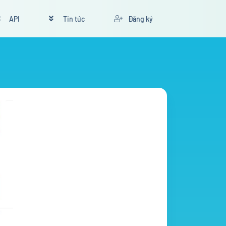
API
Tin tức
Đăng ký