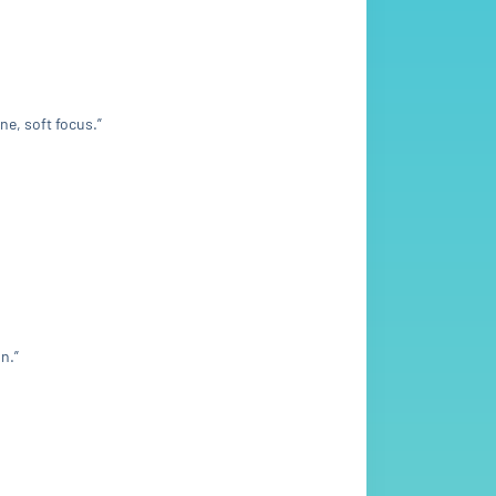
ne, soft focus.”
n.”