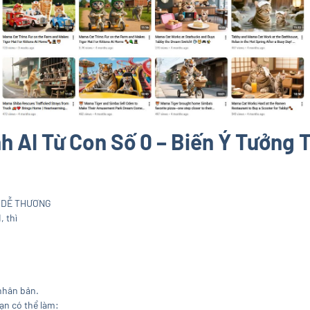
h AI Từ Con Số 0 – Biến Ý Tưởng 
O DỄ THƯƠNG
 thì
.
nhân bản.
ạn có thể làm: