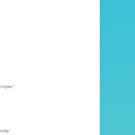
 styles.”
ndly.”