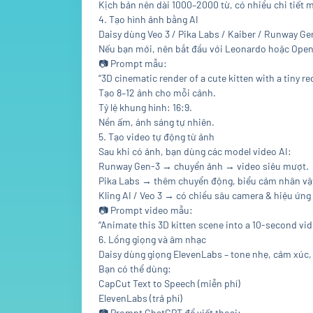
Kịch bản nên dài 1000–2000 từ, có nhiều chi tiết 
4. Tạo hình ảnh bằng AI
Daisy dùng Veo 3 / Pika Labs / Kaiber / Runway Ge
Nếu bạn mới, nên bắt đầu với Leonardo hoặc OpenA
📷
Prompt mẫu:
“3D cinematic render of a cute kitten with a tiny re
Tạo 8–12 ảnh cho mỗi cảnh.
Tỷ lệ khung hình: 16:9.
Nền ấm, ánh sáng tự nhiên.
5. Tạo video tự động từ ảnh
Sau khi có ảnh, bạn dùng các model video AI:
Runway Gen-3 → chuyển ảnh → video siêu mượt.
Pika Labs → thêm chuyển động, biểu cảm nhân vậ
Kling AI / Veo 3 → có chiều sâu camera & hiệu ứng
📷
Prompt video mẫu:
“Animate this 3D kitten scene into a 10-second vid
6. Lồng giọng và âm nhạc
Daisy dùng giọng ElevenLabs – tone nhẹ, cảm xúc,
Bạn có thể dùng:
CapCut Text to Speech (miễn phí)
ElevenLabs (trả phí)
📷
Prompt ChatGPT để viết thoại: