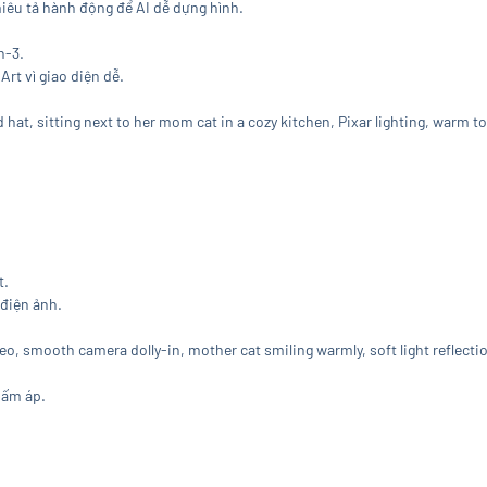
miêu tả hành động để AI dễ dựng hình.
n-3.
rt vì giao diện dễ.
d hat, sitting next to her mom cat in a cozy kitchen, Pixar lighting, warm to
t.
 điện ảnh.
eo, smooth camera dolly-in, mother cat smiling warmly, soft light reflectio
 ấm áp.