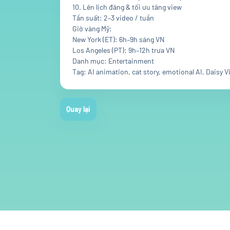
10. Lên lịch đăng & tối ưu tăng view
Tần suất: 2–3 video / tuần
Giờ vàng Mỹ:
New York (ET): 6h–9h sáng VN
Los Angeles (PT): 9h–12h trưa VN
Danh mục: Entertainment
Tag: AI animation, cat story, emotional AI, Daisy V
Quay lại