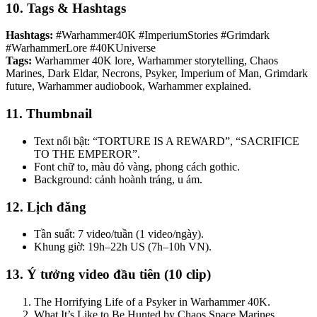
10. Tags & Hashtags
Hashtags:
#Warhammer40K #ImperiumStories #Grimdark
#WarhammerLore #40KUniverse
Tags:
Warhammer 40K lore, Warhammer storytelling, Chaos
Marines, Dark Eldar, Necrons, Psyker, Imperium of Man, Grimdark
future, Warhammer audiobook, Warhammer explained.
11. Thumbnail
Text nổi bật: “TORTURE IS A REWARD”, “SACRIFICE
TO THE EMPEROR”.
Font chữ to, màu đỏ vàng, phong cách gothic.
Background: cảnh hoành tráng, u ám.
12. Lịch đăng
Tần suất: 7 video/tuần (1 video/ngày).
Khung giờ: 19h–22h US (7h–10h VN).
13. Ý tưởng video đầu tiên (10 clip)
The Horrifying Life of a Psyker in Warhammer 40K.
What It’s Like to Be Hunted by Chaos Space Marines.