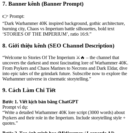
7. Banner kênh (Banner Prompt)
👉 Prompt:
“Dark Warhammer 40K inspired background, gothic architecture,
burning city, Chaos vs Imperium battle silhouettes, bold text
‘STORIES OF THE IMPERIUM’, ratio 16:9.”
8. Giới thiệu kênh (SEO Channel Description)
“Welcome to Stories Of The Imperium ⚔️🔥 – the channel that
uncovers the darkest and most fascinating lore of Warhammer 40K.
From Psykers and Chaos Marines to Necrons and Dark Eldar, dive
into epic tales of the grimdark future. Subscribe now to explore the
Warhammer universe in cinematic storytelling.”
9. Cách Làm Chi Tiết
Bước 1. Viết kịch bản bằng ChatGPT
Prompt ví dụ:
“Write a detailed Warhammer 40K lore script (3000 words) about
Psykers and their role in the Imperium. Include storytelling style +
quotes.”