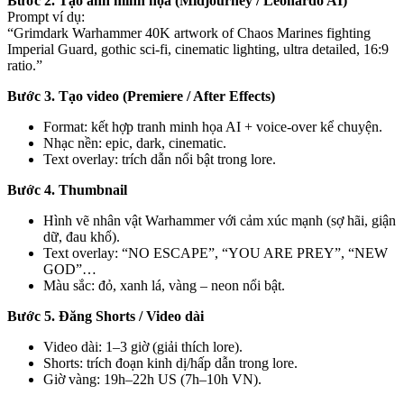
Bước 2. Tạo ảnh minh họa (Midjourney / Leonardo AI)
Prompt ví dụ:
“Grimdark Warhammer 40K artwork of Chaos Marines fighting
Imperial Guard, gothic sci-fi, cinematic lighting, ultra detailed, 16:9
ratio.”
Bước 3. Tạo video (Premiere / After Effects)
Format: kết hợp tranh minh họa AI + voice-over kể chuyện.
Nhạc nền: epic, dark, cinematic.
Text overlay: trích dẫn nổi bật trong lore.
Bước 4. Thumbnail
Hình vẽ nhân vật Warhammer với cảm xúc mạnh (sợ hãi, giận
dữ, đau khổ).
Text overlay: “NO ESCAPE”, “YOU ARE PREY”, “NEW
GOD”…
Màu sắc: đỏ, xanh lá, vàng – neon nổi bật.
Bước 5. Đăng Shorts / Video dài
Video dài: 1–3 giờ (giải thích lore).
Shorts: trích đoạn kinh dị/hấp dẫn trong lore.
Giờ vàng: 19h–22h US (7h–10h VN).