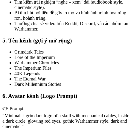
Tìm kiếm trải nghiệm “nghe – xem” dài (audiobook style,
cinematic style).
Bị thu hút bởi tiêu đề gây tò mò và hình ảnh minh họa rùng
rợn, hoành tráng.
Thường chia sẻ video trên Reddit, Discord, và các nhóm fan
Warhammer.
5. Tên kênh (gợi ý mở rộng)
Grimdark Tales
Lore of the Imperium
Warhammer Chronicles
The Imperium Files
40K Legends
The Eternal War
Dark Millennium Stories
6. Avatar kênh (Logo Prompt)
👉 Prompt:
“Minimalist grimdark logo of a skull with mechanical cables, inside
a dark circle, glowing red eyes, gothic Warhammer style, dark and
cinematic.”