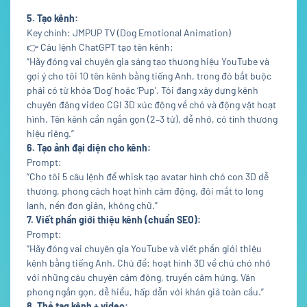
5. Tạo kênh:
Key chính: JMPUP TV (Dog Emotional Animation)
👉 Câu lệnh ChatGPT tạo tên kênh:
“Hãy đóng vai chuyên gia sáng tạo thương hiệu YouTube và
gợi ý cho tôi 10 tên kênh bằng tiếng Anh, trong đó bắt buộc
phải có từ khóa ‘Dog’ hoặc ‘Pup’. Tôi đang xây dựng kênh
chuyên đăng video CGI 3D xúc động về chó và động vật hoạt
hình. Tên kênh cần ngắn gọn (2–3 từ), dễ nhớ, có tính thương
hiệu riêng.”
6. Tạo ảnh đại diện cho kênh:
Prompt:
“Cho tôi 5 câu lệnh để whisk tạo avatar hình chó con 3D dễ
thương, phong cách hoạt hình cảm động, đôi mắt to long
lanh, nền đơn giản, không chữ.”
7. Viết phần giới thiệu kênh (chuẩn SEO):
Prompt:
“Hãy đóng vai chuyên gia YouTube và viết phần giới thiệu
kênh bằng tiếng Anh. Chủ đề: hoạt hình 3D về chú chó nhỏ
với những câu chuyện cảm động, truyền cảm hứng. Văn
phong ngắn gọn, dễ hiểu, hấp dẫn với khán giả toàn cầu.”
8. Thẻ tag kênh + video: