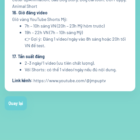
Animal Short
16. Giờ đăng video
Giờ vàng YouTube Shorts Mỹ:
7h – 10h sáng VN (20h – 23h Mỹ hôm trước)
19h – 22h VN (7h – 10h sáng Mỹ)
👉 Gợi ý: Đăng 1 video/ngày vào 8h sáng hoặc 20h tối
VN để test.
17. Tần suất đăng
2–3 ngày/1 video (ưu tiên chất lượng).
Với Shorts: có thể 1 video/ngày nếu đủ nội dung.
Link kênh:
https://www.youtube.com/@jmpuptv
Quay lại