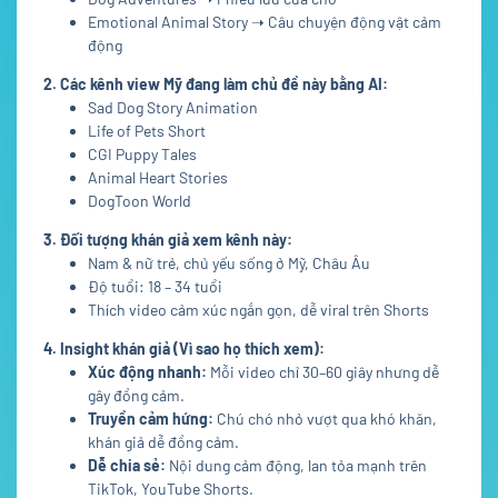
Emotional Animal Story ➝ Câu chuyện động vật cảm
động
2. Các kênh view Mỹ đang làm chủ đề này bằng AI:
Sad Dog Story Animation
Life of Pets Short
CGI Puppy Tales
Animal Heart Stories
DogToon World
3. Đối tượng khán giả xem kênh này:
Nam & nữ trẻ, chủ yếu sống ở Mỹ, Châu Âu
Độ tuổi: 18 – 34 tuổi
Thích video cảm xúc ngắn gọn, dễ viral trên Shorts
4. Insight khán giả (Vì sao họ thích xem):
Xúc động nhanh:
Mỗi video chỉ 30–60 giây nhưng dễ
gây đồng cảm.
Truyền cảm hứng:
Chú chó nhỏ vượt qua khó khăn,
khán giả dễ đồng cảm.
Dễ chia sẻ:
Nội dung cảm động, lan tỏa mạnh trên
TikTok, YouTube Shorts.