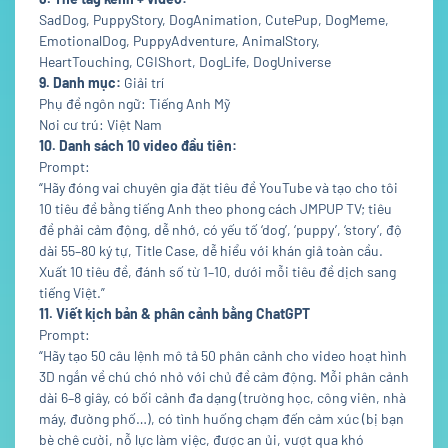
SadDog, PuppyStory, DogAnimation, CutePup, DogMeme,
EmotionalDog, PuppyAdventure, AnimalStory,
HeartTouching, CGIShort, DogLife, DogUniverse
9. Danh mục:
Giải trí
Phụ đề ngôn ngữ: Tiếng Anh Mỹ
Nơi cư trú: Việt Nam
10. Danh sách 10 video đầu tiên:
Prompt:
“Hãy đóng vai chuyên gia đặt tiêu đề YouTube và tạo cho tôi
10 tiêu đề bằng tiếng Anh theo phong cách JMPUP TV; tiêu
đề phải cảm động, dễ nhớ, có yếu tố ‘dog’, ‘puppy’, ‘story’, độ
dài 55–80 ký tự, Title Case, dễ hiểu với khán giả toàn cầu.
Xuất 10 tiêu đề, đánh số từ 1–10, dưới mỗi tiêu đề dịch sang
tiếng Việt.”
11. Viết kịch bản & phân cảnh bằng ChatGPT
Prompt:
“Hãy tạo 50 câu lệnh mô tả 50 phân cảnh cho video hoạt hình
3D ngắn về chú chó nhỏ với chủ đề cảm động. Mỗi phân cảnh
dài 6–8 giây, có bối cảnh đa dạng (trường học, công viên, nhà
máy, đường phố…), có tình huống chạm đến cảm xúc (bị bạn
bè chê cười, nỗ lực làm việc, được an ủi, vượt qua khó