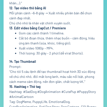
khăn…).”
12. Tạo video thô bằng AI
Mỗi phân cảnh ~6–8 giây ➝ Xuất nhiều phiên bản để chọn
cảnh đẹp nhất.
Chú chó nhỏ là nhân vật chính xuyên suốt.
13. Edit video bằng CapCut / Premiere
Gom các cảnh thành 1 timeline.
Cắt bỏ đoạn thừa, thêm nhạc buồn – cảm động, hiệu
ứng âm thanh (sủa, khóc, tiếng gió).
Xuất video 1080p – MP4.
Thời lượng: 30 giây – 2 phút (dễ viral Shorts).
14. Tạo Thumbnail
Prompt:
“Cho tôi 5 câu lệnh để tạo thumbnail hoạt hình 3D xúc động
về chú chó nhỏ, đôi mắt long lanh, màu sắc nổi bật, phong
cách meme cảm động, nền đơn giản, chất lượng 4K.”
15. Hashtag + Thẻ tag
Hashtag: #SadDog #DogAnimation #CutePup #PuppyStory
#AnimalCartoon
Tag: DogMeme, PuppyLife, EmotionalDog,
CutePupAnimation, Sad Dog Story, Dog Cartoon, CGI Puppy,