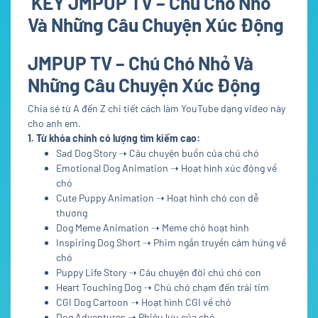
KEY JMPUP TV – Chú Chó Nhỏ
Và Những Câu Chuyện Xúc Động
JMPUP TV – Chú Chó Nhỏ Và
Những Câu Chuyện Xúc Động
Chia sẻ từ A đến Z chi tiết cách làm YouTube dạng video này
cho anh em.
1. Từ khóa chính có lượng tìm kiếm cao:
Sad Dog Story ➝ Câu chuyện buồn của chú chó
Emotional Dog Animation ➝ Hoạt hình xúc động về
chó
Cute Puppy Animation ➝ Hoạt hình chó con dễ
thương
Dog Meme Animation ➝ Meme chó hoạt hình
Inspiring Dog Short ➝ Phim ngắn truyền cảm hứng về
chó
Puppy Life Story ➝ Câu chuyện đời chú chó con
Heart Touching Dog ➝ Chú chó chạm đến trái tim
CGI Dog Cartoon ➝ Hoạt hình CGI về chó
Dog Adventures ➝ Phiêu lưu của chó