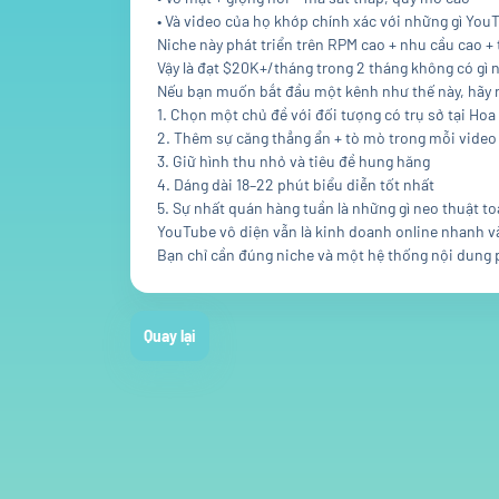
• Và video của họ khớp chính xác với những gì You
Niche này phát triển trên RPM cao + nhu cầu cao + 
Vậy là đạt $20K+/tháng trong 2 tháng không có gì 
Nếu bạn muốn bắt đầu một kênh như thế này, hãy 
1. Chọn một chủ đề với đối tượng có trụ sở tại Hoa
2. Thêm sự căng thẳng ẩn + tò mò trong mỗi video
3. Giữ hình thu nhỏ và tiêu đề hung hăng
4. Dáng dài 18–22 phút biểu diễn tốt nhất
5. Sự nhất quán hàng tuần là những gì neo thuật t
YouTube vô diện vẫn là kinh doanh online nhanh và
Bạn chỉ cần đúng niche và một hệ thống nội dung 
Quay lại