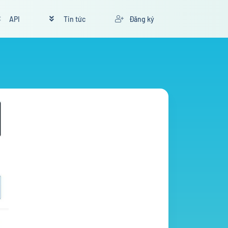
API
Tin tức
Đăng ký