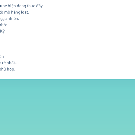
Tube hiện đang thúc đẩy
tò mò hàng loạt.
ngạc nhiên.
nhớ:
 Kỳ
oán
 rẻ nhất...
phù hợp.