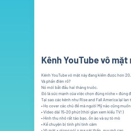
Kênh YouTube vô mặt 
Kênh YouTube vô mặt này đang kiếm được hơn 20.0
Và phần điên rồ?
Nó mới bắt đầu hai tháng trước.
Đó là sức mạnh của việc chọn đúng niche + đúng 
Tại sao các kênh như Rise and Fall America lại lan
• Họ cover các chủ đề mà người Mỹ nào cũng muố
• Video dài 15–20 phút (thời gian xem kiểu TV! )
• Hình thu nhỏ rất táo bạo, ồn ào và sự tò mò
• Kể chuyện bị tính phí tình cảm
• Vô mặt + giọng nói = ma sát thấp, quy mô cao