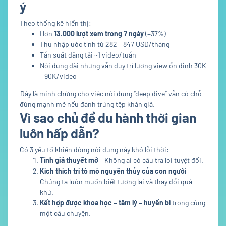
ý
Theo thống kê hiển thị:
Hơn
13.000 lượt xem trong 7 ngày
(+37%)
Thu nhập ước tính từ 282 – 847 USD/tháng
Tần suất đăng tải ~1 video/tuần
Nội dung dài nhưng vẫn duy trì lượng view ổn định 30K
– 90K/video
Đây là minh chứng cho việc nội dung “deep dive” vẫn có chỗ
đứng mạnh mẽ nếu đánh trúng tệp khán giả.
Vì sao chủ đề du hành thời gian
luôn hấp dẫn?
Có 3 yếu tố khiến dòng nội dung này khó lỗi thời:
Tính giả thuyết mở
– Không ai có câu trả lời tuyệt đối.
Kích thích trí tò mò nguyên thủy của con người
–
Chúng ta luôn muốn biết tương lai và thay đổi quá
khứ.
Kết hợp được khoa học – tâm lý – huyền bí
trong cùng
một câu chuyện.