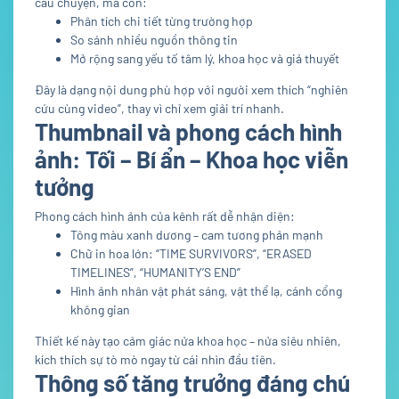
câu chuyện, mà còn:
Phân tích chi tiết từng trường hợp
So sánh nhiều nguồn thông tin
Mở rộng sang yếu tố tâm lý, khoa học và giả thuyết
Đây là dạng nội dung phù hợp với người xem thích “nghiên
cứu cùng video”, thay vì chỉ xem giải trí nhanh.
Thumbnail và phong cách hình
ảnh: Tối – Bí ẩn – Khoa học viễn
tưởng
Phong cách hình ảnh của kênh rất dễ nhận diện:
Tông màu xanh dương – cam tương phản mạnh
Chữ in hoa lớn: “TIME SURVIVORS”, “ERASED
TIMELINES”, “HUMANITY’S END”
Hình ảnh nhân vật phát sáng, vật thể lạ, cánh cổng
không gian
Thiết kế này tạo cảm giác nửa khoa học – nửa siêu nhiên,
kích thích sự tò mò ngay từ cái nhìn đầu tiên.
Thông số tăng trưởng đáng chú