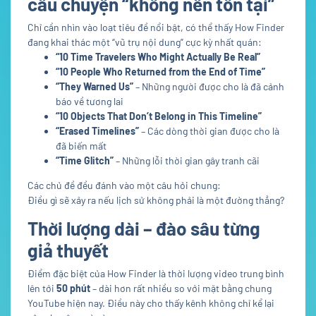
câu chuyện “không nên tồn tại”
Chỉ cần nhìn vào loạt tiêu đề nổi bật, có thể thấy How Finder
đang khai thác một “vũ trụ nội dung” cực kỳ nhất quán:
“10 Time Travelers Who Might Actually Be Real”
“10 People Who Returned from the End of Time”
“They Warned Us”
– Những người được cho là đã cảnh
báo về tương lai
“10 Objects That Don’t Belong in This Timeline”
“Erased Timelines”
– Các dòng thời gian được cho là
đã biến mất
“Time Glitch”
– Những lỗi thời gian gây tranh cãi
Các chủ đề đều đánh vào một câu hỏi chung:
Điều gì sẽ xảy ra nếu lịch sử không phải là một đường thẳng?
Thời lượng dài – đào sâu từng
giả thuyết
Điểm đặc biệt của How Finder là thời lượng video trung bình
lên tới
50 phút
– dài hơn rất nhiều so với mặt bằng chung
YouTube hiện nay. Điều này cho thấy kênh không chỉ kể lại