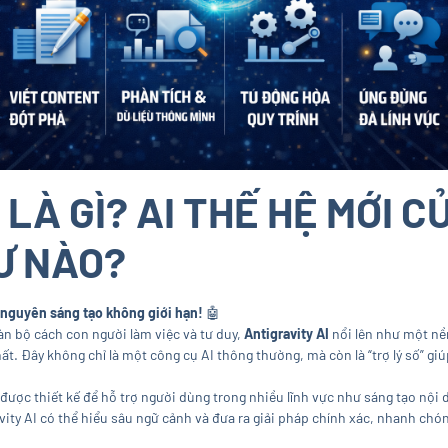
 LÀ GÌ? AI THẾ HỆ MỚI 
Ư NÀO?
ỷ nguyên sáng tạo không giới hạn!
🤖
oàn bộ cách con người làm việc và tư duy,
Antigravity AI
nổi lên như một nền
hất. Đây không chỉ là một công cụ AI thông thường, mà còn là “trợ lý số” g
i, được thiết kế để hỗ trợ người dùng trong nhiều lĩnh vực như sáng tạo nội 
avity AI có thể hiểu sâu ngữ cảnh và đưa ra giải pháp chính xác, nhanh chó