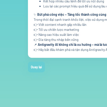
Kết hợp nhiều câu lệnh để tối ưu nội dung
Lưu lại các prompt hiệu quả để sử dụng lâu 
✨
Bứt phá công việc – Tăng tốc thành công cùng 
Trong thời đại cạnh tranh khốc liệt, việc sử dụng
👉 Viết content nhanh gấp nhiều lần
👉 Tối ưu chiến lược marketing
👉 Nâng cao hiệu suất làm việc
👉 Gia tăng thu nhập bền vững
📌
Antigravity AI không chỉ là xu hướng – mà là tư
👉 Hãy bắt đầu khám phá và tận dụng Antigravity A
Quay lại