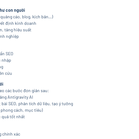
như con người
quảng cáo, blog, kịch bản…)
yết định kinh doanh
an, tăng hiệu suất
anh nghiệp
uẩn SEO
u nhập
ng
iên cứu
ới
heo các bước đơn giản sau:
ảng Antigravity AI
t bài SEO, phân tích dữ liệu, tạo ý tưởng
 phong cách, mục tiêu)
 quả tốt nhất
ng chính xác