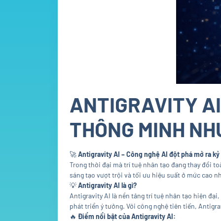
ANTIGRAVITY AI
THÔNG MINH NH
🚀
Antigravity AI – Công nghệ AI đột phá mở ra k
Trong thời đại mà trí tuệ nhân tạo đang thay đổi t
sáng tạo vượt trội và tối ưu hiệu suất ở mức cao n
💡
Antigravity AI là gì?
Antigravity AI là nền tảng trí tuệ nhân tạo hiện đạ
phát triển ý tưởng. Với công nghệ tiên tiến, Antigr
🔥
Điểm nổi bật của Antigravity AI: