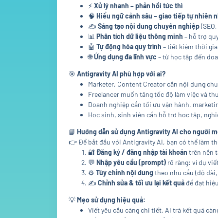
⚡
Xử lý nhanh – phản hồi tức thì
🧠
Hiểu ngữ cảnh sâu – giao tiếp tự nhiên 
✍️
Sáng tạo nội dung chuyên nghiệp
(SEO, 
📊
Phân tích dữ liệu thông minh
– hỗ trợ qu
🤖
Tự động hóa quy trình
– tiết kiệm thời gi
🌐
Ứng dụng đa lĩnh vực
– từ học tập đến do
🎯
Antigravity AI phù hợp với ai?
Marketer, Content Creator cần nội dung ch
Freelancer muốn tăng tốc độ làm việc và th
Doanh nghiệp cần tối ưu vận hành, marketi
Học sinh, sinh viên cần hỗ trợ học tập, ngh
📘
Hướng dẫn sử dụng Antigravity AI cho người m
👉 Để bắt đầu với Antigravity AI, bạn có thể làm t
🔐
Đăng ký / đăng nhập tài khoản
trên nền t
💬
Nhập yêu cầu (prompt)
rõ ràng: ví dụ viế
⚙️
Tùy chỉnh nội dung
theo nhu cầu (độ dài,
✍️
Chỉnh sửa & tối ưu lại kết quả
để đạt hiệu
💡
Mẹo sử dụng hiệu quả:
Viết yêu cầu càng chi tiết, AI trả kết quả cà