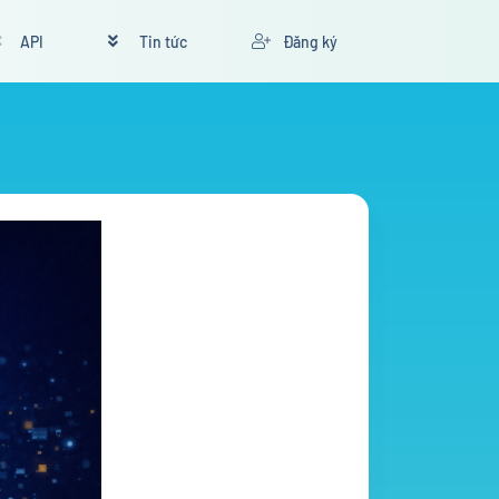
API
Tin tức
Đăng ký