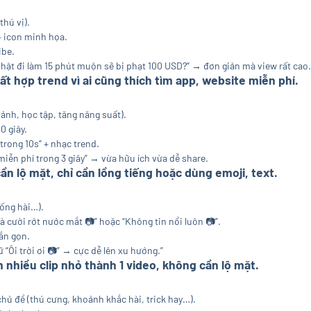
thú vị).
+ icon minh họa.
ibe.
i Nhật đi làm 15 phút muộn sẽ bị phạt 100 USD?” → đơn giản mà view rất cao.
ất hợp trend vì ai cũng thích tìm app, website miễn phí.
 ảnh, học tập, tăng năng suất).
0 giây.
trong 10s” + nhạc trend.
miễn phí trong 3 giây” → vừa hữu ích vừa dễ share.
n lộ mặt, chỉ cần lồng tiếng hoặc dùng emoji, text.
uống hài…).
mà cười rớt nước mắt
📷
” hoặc “Không tin nổi luôn
📷
”.
gắn gọn.
 “Ôi trời ơi
📷
” → cực dễ lên xu hướng.”
 nhiều clip nhỏ thành 1 video, không cần lộ mặt.
chủ đề (thú cưng, khoảnh khắc hài, trick hay…).