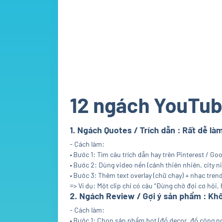
12 ngách YouTube
1. Ngách Quotes / Trích dẫn : Rất dễ là
- Cách làm:
• Bước 1: Tìm câu trích dẫn hay trên Pinterest / Goo
• Bước 2: Dùng video nền (cảnh thiên nhiên, city ni
• Bước 3: Thêm text overlay (chữ chạy) + nhạc tren
=> Ví dụ: Một clip chỉ có câu “Đừng chờ đợi cơ hội, 
2. Ngách Review / Gợi ý sản phẩm : Khô
- Cách làm:
• Bước 1: Chọn sản phẩm hot (đồ decor, đồ công n