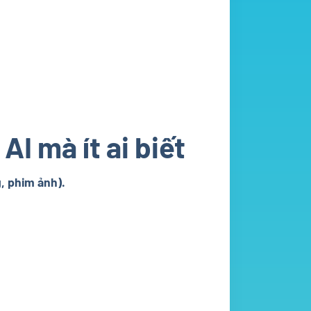
I mà ít ai biết
g, phim ảnh).