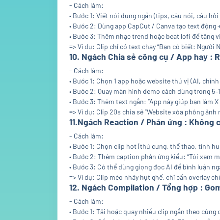
- Cách làm:
• Bước 1: Viết nội dung ngắn (tips, câu nói, câu hỏi 
• Bước 2: Dùng app CapCut / Canva tạo text động 
• Bước 3: Thêm nhạc trend hoặc beat lofi để tăng v
=> Ví dụ: Clip chỉ có text chạy “Bạn có biết: Ngườ
10. Ngách Chia sẻ công cụ / App hay : R
- Cách làm:
• Bước 1: Chọn 1 app hoặc website thú vị (AI, chỉnh
• Bước 2: Quay màn hình demo cách dùng trong 5–1
• Bước 3: Thêm text ngắn: “App này giúp bạn làm X 
=> Ví dụ: Clip 20s chia sẻ “Website xóa phông ảnh 
11.Ngách Reaction / Phản ứng : Không cầ
- Cách làm:
• Bước 1: Chọn clip hot (thú cưng, thể thao, tình h
• Bước 2: Thêm caption phản ứng kiểu: “Tôi xem 
• Bước 3: Có thể dùng giọng đọc AI để bình luận n
=> Ví dụ: Clip mèo nhảy hụt ghế, chỉ cần overlay chữ
12. Ngách Compilation / Tổng hợp : Gom
- Cách làm:
• Bước 1: Tải hoặc quay nhiều clip ngắn theo cùng 