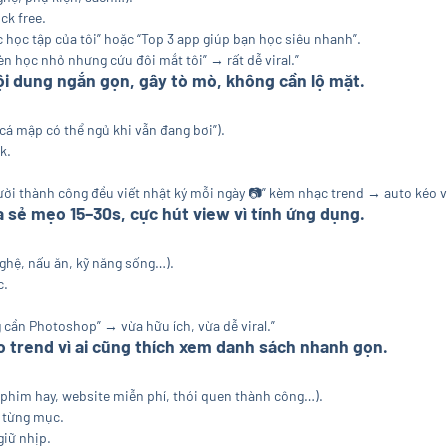
ck free.
 học tập của tôi” hoặc “Top 3 app giúp bạn học siêu nhanh”.
èn học nhỏ nhưng cứu đôi mắt tôi” → rất dễ viral.”
Nội dung ngắn gọn, gây tò mò, không cần lộ mặt.
n cá mập có thể ngủ khi vẫn đang bơi”).
k.
gười thành công đều viết nhật ký mỗi ngày
📷
” kèm nhạc trend → auto kéo v
a sẻ mẹo 15–30s, cực hút view vì tính ứng dụng.
ghệ, nấu ăn, kỹ năng sống…).
c.
 cần Photoshop” → vừa hữu ích, vừa dễ viral.”
ạo trend vì ai cũng thích xem danh sách nhanh gọn.
, phim hay, website miễn phí, thói quen thành công…).
o từng mục.
giữ nhịp.