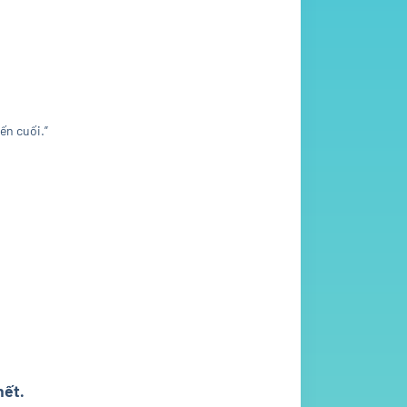
ến cuối.”
hết.