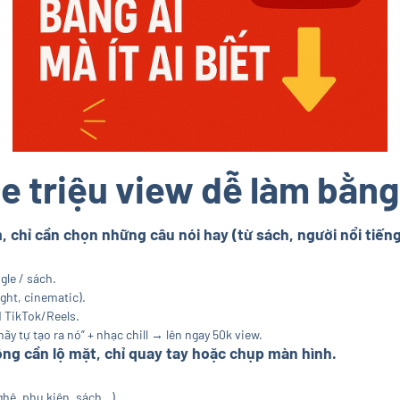
 triệu view dễ làm bằng A
m, chỉ cần chọn những câu nói hay (từ sách, người nổi tiến
gle / sách.
ght, cinematic).
d TikTok/Reels.
hãy tự tạo ra nó” + nhạc chill → lên ngay 50k view.
ng cần lộ mặt, chỉ quay tay hoặc chụp màn hình.
ghệ, phụ kiện, sách…).