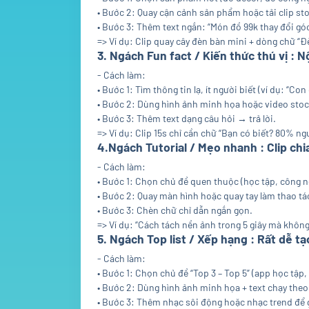
• Bước 2: Quay cận cảnh sản phẩm hoặc tải clip sto
• Bước 3: Thêm text ngắn: “Món đồ 99k thay đổi góc
=> Ví dụ: Clip quay cây đèn bàn mini + dòng chữ “Đ
3. Ngách Fun fact / Kiến thức thú vị : 
- Cách làm:
• Bước 1: Tìm thông tin lạ, ít người biết (ví dụ: “Co
• Bước 2: Dùng hình ảnh minh họa hoặc video stoc
• Bước 3: Thêm text dạng câu hỏi → trả lời.
=> Ví dụ: Clip 15s chỉ cần chữ “Bạn có biết? 80% n
4.Ngách Tutorial / Mẹo nhanh : Clip chi
- Cách làm:
• Bước 1: Chọn chủ đề quen thuộc (học tập, công n
• Bước 2: Quay màn hình hoặc quay tay làm thao tá
• Bước 3: Chèn chữ chỉ dẫn ngắn gọn.
=> Ví dụ: “Cách tách nền ảnh trong 5 giây mà không
5. Ngách Top list / Xếp hạng : Rất dễ t
- Cách làm:
• Bước 1: Chọn chủ đề “Top 3 – Top 5” (app học tập
• Bước 2: Dùng hình ảnh minh họa + text chạy the
• Bước 3: Thêm nhạc sôi động hoặc nhạc trend để 