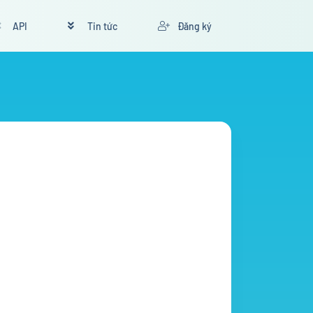
API
Tin tức
Đăng ký