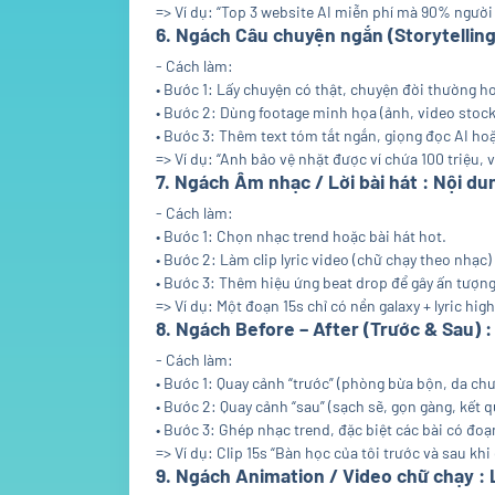
=> Ví dụ: “Top 3 website AI miễn phí mà 90% người 
6. Ngách Câu chuyện ngắn (Storytelling
- Cách làm:
• Bước 1: Lấy chuyện có thật, chuyện đời thường ho
• Bước 2: Dùng footage minh họa (ảnh, video stock
• Bước 3: Thêm text tóm tắt ngắn, giọng đọc AI ho
=> Ví dụ: “Anh bảo vệ nhặt được ví chứa 100 triệu,
7. Ngách Âm nhạc / Lời bài hát : Nội d
- Cách làm:
• Bước 1: Chọn nhạc trend hoặc bài hát hot.
• Bước 2: Làm clip lyric video (chữ chạy theo nhạc)
• Bước 3: Thêm hiệu ứng beat drop để gây ấn tượng
=> Ví dụ: Một đoạn 15s chỉ có nền galaxy + lyric hig
8. Ngách Before – After (Trước & Sau) :
- Cách làm:
• Bước 1: Quay cảnh “trước” (phòng bừa bộn, da chư
• Bước 2: Quay cảnh “sau” (sạch sẽ, gọn gàng, kết 
• Bước 3: Ghép nhạc trend, đặc biệt các bài có đoạ
=> Ví dụ: Clip 15s “Bàn học của tôi trước và sau kh
9. Ngách Animation / Video chữ chạy : 