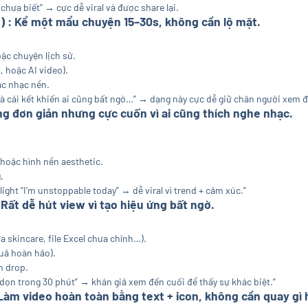
chưa biết” → cực dễ viral và được share lại.
) : Kể một mẩu chuyện 15–30s, không cần lộ mặt.
ặc chuyện lịch sử.
, hoặc AI video).
ặc nhạc nền.
 và cái kết khiến ai cũng bất ngờ…” → dạng này cực dễ giữ chân người xem đ
ung đơn giản nhưng cực cuốn vì ai cũng thích nghe nhạc.
 hoặc hình nền aesthetic.
.
hlight “I’m unstoppable today” → dễ viral vì trend + cảm xúc.”
 Rất dễ hút view vì tạo hiệu ứng bất ngờ.
a skincare, file Excel chưa chỉnh…).
quả hoàn hảo).
n drop.
i dọn trong 30 phút” → khán giả xem đến cuối để thấy sự khác biệt.”
Làm video hoàn toàn bằng text + icon, không cần quay gì 