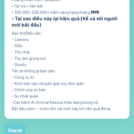
• Tài trợ + liên kết
= $10.000– $30.000+ tiềm năng hàng tháng
📷
📷
- Tại sao điều này lại hiệu quả (Kể cả với người
mới bắt đầu)
Bạn KHÔNG cần:
- Camera
- Diễn
- Thú thật
- Thu âm giọng nói
- Studio
Tất cả những gì bạn cần:
- Công cụ AI
- Kịch bản câu chuyện giải cứu đơn giản
- Chỉnh sửa cơ bản
- Sự nhất quán
-Các kênh AI Animal Rescue hiện đang bùng nổ.
Bắt đầu sớm — trước khi cái ních này trở nên quá đông.
Quay lại