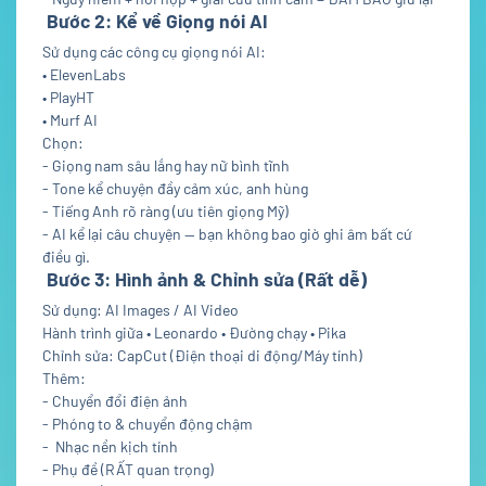
Bước 2: Kể về Giọng nói AI
Sử dụng các công cụ giọng nói AI:
• ElevenLabs
• PlayHT
• Murf AI
Chọn:
- Giọng nam sâu lắng hay nữ bình tĩnh
- Tone kể chuyện đầy cảm xúc, anh hùng
- Tiếng Anh rõ ràng (ưu tiên giọng Mỹ)
- AI kể lại câu chuyện — bạn không bao giờ ghi âm bất cứ
điều gì.
Bước 3: Hình ảnh & Chỉnh sửa (Rất dễ)
Sử dụng: AI Images / AI Video
Hành trình giữa • Leonardo • Đường chạy • Pika
Chỉnh sửa: CapCut (Điện thoại di động/Máy tính)
Thêm:
- Chuyển đổi điện ảnh
- Phóng to & chuyển động chậm
- Nhạc nền kịch tính
- Phụ đề (RẤT quan trọng)