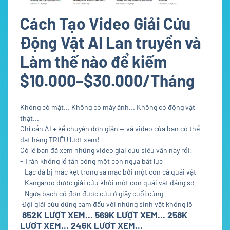
Cách Tạo Video Giải Cứu
Động Vật AI Lan truyền và
Làm thế nào để kiếm
$10.000–$30.000/Tháng
Không có mặt... Không có máy ảnh... Không có động vật
thật...
Chỉ cần AI + kể chuyện đơn giản — và video của bạn có thể
đạt hàng TRIỆU lượt xem!
Có lẽ bạn đã xem những video giải cứu siêu vãn này rồi:
- Trăn khổng lồ tấn công một con ngựa bất lực
- Lạc đà bị mắc kẹt trong sa mạc bởi một con cá quái vật
- Kangaroo được giải cứu khỏi một con quái vật đáng sợ
- Ngựa bạch cô đơn được cứu ở giây cuối cùng
Đội giải cứu dũng cảm đấu với những sinh vật khổng lồ
852K LƯỢT XEM... 569K LƯỢT XEM... 258K
LƯỢT XEM... 246K LƯỢT XEM...