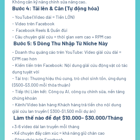
Không cần kỹ năng chỉnh sửa nâng cao.
Bước 4: Tải lên & Cân (Tự động hóa)
- YouTube (Video dài = Tiền LỚN)
- Video trên Facebook
- Facebook Reels & Quần đùi
- Câu chuyện giải cứu = thời gian xem cao + RPM cao
Bước 5: 5 Dòng Thu Nhập Từ Niche Này
- Doanh thu quảng cáo trên YouTube: Video giải cứu dài =
CPM cao hơn
- Kiếm tiền trên Facebook: Nội dung giải cứu động vật có tác
dụng tuyệt vời
- Tài trợ: Thương hiệu thú cưng, trò chơi sinh tồn, ứng dụng
($500–$3.000 mỗi thỏa thuận)
- Tiếp thị Liên kết: Công cụ AI, công cụ chỉnh sửa, nền tảng
chứng khoán
- Kênh/Video bán hàng:Khách hàng trả tiền cho nội dung
giải cứu lan truyền ( $300–$1,500 mỗi dự án)
Làm thế nào để đạt $10.000– $30.000/Tháng
• 3–6 video dài lan truyền mỗi tháng
• Kể chuyện đầy cảm xúc = khả năng giữ chân cao
• Đăng chéo trên Facebook