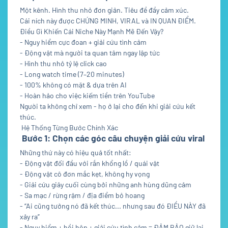
Một kênh. Hình thu nhỏ đơn giản. Tiêu đề đầy cảm xúc.
Cái ních này được CHỨNG MINH, VIRAL và IN QUAN ĐIỂM.
Điều Gì Khiến Cái Niche Này Mạnh Mẽ Đến Vậy?
- Nguy hiểm cực đoan + giải cứu tình cảm
- Động vật mà người ta quan tâm ngay lập tức
- Hình thu nhỏ tỷ lệ click cao
- Long watch time (7–20 minutes)
- 100% không có mặt & dựa trên AI
- Hoàn hảo cho việc kiếm tiền trên YouTube
Người ta không chỉ xem - họ ở lại cho đến khi giải cứu kết
thúc.
Hệ Thống Từng Bước Chính Xác
Bước 1: Chọn các góc câu chuyện giải cứu viral
Những thứ này có hiệu quả tốt nhất:
- Động vật đối đầu với rắn khổng lồ / quái vật
- Động vật cô đơn mắc kẹt, không hy vọng
- Giải cứu giây cuối cùng bởi những anh hùng dũng cảm
- Sa mạc / rừng rậm / địa điểm bỏ hoang
- “Ai cũng tưởng nó đã kết thúc... nhưng sau đó ĐIỀU NÀY đã
xảy ra”
- Nguy hiểm + hồi hộp + giải cứu tình cảm = ĐẢM BẢO giữ lại