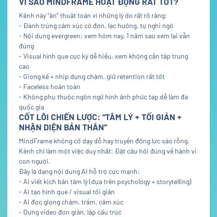
VÌ SAO MINDFRAME HOẠT ĐỘNG RẤT TỐT?
Kênh này “ăn” thuật toán vì những lý do rất rõ ràng:
- Đánh trúng cảm xúc cô đơn, lạc hướng, tự nghi ngờ
- Nội dung evergreen: xem hôm nay, 1 năm sau xem lại vẫn
đúng
- Visual hình que cực kỳ dễ hiểu, xem không cần tập trung
cao
- Giọng kể + nhịp dựng chậm, giữ retention rất tốt
- Faceless hoàn toàn
- Không phụ thuộc ngôn ngữ hình ảnh phức tạp dễ làm đa
quốc gia
CỐT LÕI CHIẾN LƯỢC: “TÂM LÝ + TỐI GIẢN +
NHẬN DIỆN BẢN THÂN”
MindFrame không cố dạy dỗ hay truyền động lực sáo rỗng.
Kênh chỉ làm một việc duy nhất: Đặt câu hỏi đúng về hành vi
con người.
Đây là dạng nội dung AI hỗ trợ cực mạnh:
- AI viết kịch bản tâm lý (dựa trên psychology + storytelling)
- AI tạo hình que / visual tối giản
- AI đọc giọng chậm, trầm, cảm xúc
- Dựng video đơn giản, lặp cấu trúc