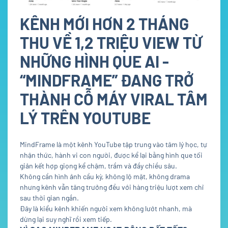
KÊNH MỚI HƠN 2 THÁNG
THU VỀ 1,2 TRIỆU VIEW TỪ
NHỮNG HÌNH QUE AI -
“MINDFRAME” ĐANG TRỞ
THÀNH CỖ MÁY VIRAL TÂM
LÝ TRÊN YOUTUBE
MindFrame là một kênh YouTube tập trung vào tâm lý học, tự
nhận thức, hành vi con người, được kể lại bằng hình que tối
giản kết hợp giọng kể chậm, trầm và đầy chiều sâu.
Không cần hình ảnh cầu kỳ, không lộ mặt, không drama
nhưng kênh vẫn tăng trưởng đều với hàng triệu lượt xem chỉ
sau thời gian ngắn.
Đây là kiểu kênh khiến người xem không lướt nhanh, mà
dừng lại suy nghĩ rồi xem tiếp.