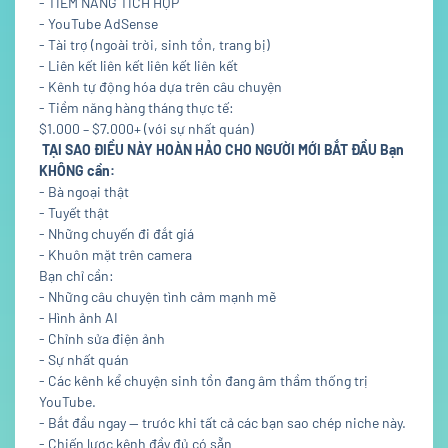
- TIỀM NĂNG TÍCH HỢP
- YouTube AdSense
- Tài trợ (ngoài trời, sinh tồn, trang bị)
- Liên kết liên kết liên kết liên kết
- Kênh tự động hóa dựa trên câu chuyện
- Tiềm năng hàng tháng thực tế:
$1.000 – $7.000+ (với sự nhất quán)
TẠI SAO ĐIỀU NÀY HOÀN HẢO CHO NGƯỜI MỚI BẮT ĐẦU Bạn
KHÔNG cần:
- Bà ngoại thật
- Tuyết thật
- Những chuyến đi đắt giá
- Khuôn mặt trên camera
Bạn chỉ cần:
- Những câu chuyện tình cảm mạnh mẽ
- Hình ảnh AI
- Chỉnh sửa điện ảnh
- Sự nhất quán
- Các kênh kể chuyện sinh tồn đang âm thầm thống trị
YouTube.
- Bắt đầu ngay — trước khi tất cả các bạn sao chép niche này.
- Chiến lược kênh đầy đủ có sẵn