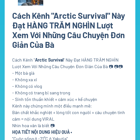
Cách Kênh "Arctic Survival" Này
Đạt HÀNG TRĂM NGHÌN Lượt
Xem Với Những Câu Chuyện Đơn
Giản Của Bà
Cách Kênh "
Arctic Survival
" Này Đạt HÀNG TRĂM NGHÌN
Lượt Xem Với Những Câu Chuyện Đơn Giản Của Bà
📷
📷
📷
- Một bà già
- Không xa xỉ
- Không có vlog
- Không có trang bị sang trọng
- Sinh tồn thuần khiết + cảm xúc + kể chuyện
Kênh này chứng minh một điều mạnh mẽ:
Bản chất khắc nghiệt + lòng tốt con người + câu chuyện tình
cảm = nội dung VIRAL
Nhìn hoa văn là biết
📷
HỌA TIẾT NỘI DUNG HIỆU QUẢ •
"Cuộc sống ở -71°C ở Yakutia"