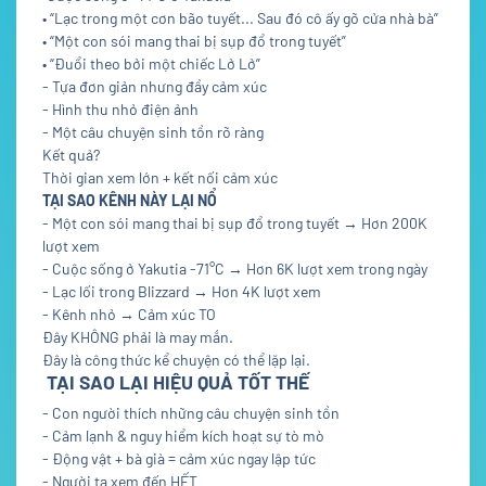
• “Lạc trong một cơn bão tuyết... Sau đó cô ấy gõ cửa nhà bà”
• “Một con sói mang thai bị sụp đổ trong tuyết”
• “Đuổi theo bởi một chiếc Lở Lở”
- Tựa đơn giản nhưng đầy cảm xúc
- Hình thu nhỏ điện ảnh
- Một câu chuyện sinh tồn rõ ràng
Kết quả?
Thời gian xem lớn + kết nối cảm xúc
TẠI SAO KÊNH NÀY LẠI NỔ
- Một con sói mang thai bị sụp đổ trong tuyết → Hơn 200K
lượt xem
- Cuộc sống ở Yakutia -71°C → Hơn 6K lượt xem trong ngày
- Lạc lối trong Blizzard → Hơn 4K lượt xem
- Kênh nhỏ → Cảm xúc TO
Đây KHÔNG phải là may mắn.
Đây là công thức kể chuyện có thể lặp lại.
TẠI SAO LẠI HIỆU QUẢ TỐT THẾ
- Con người thích những câu chuyện sinh tồn
- Cảm lạnh & nguy hiểm kích hoạt sự tò mò
- Động vật + bà già = cảm xúc ngay lập tức
- Người ta xem đến HẾT