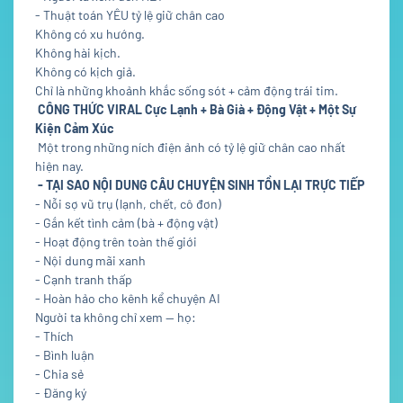
- Thuật toán YÊU tỷ lệ giữ chân cao
Không có xu hướng.
Không hài kịch.
Không có kịch giả.
Chỉ là những khoảnh khắc sống sót + cảm động trái tim.
CÔNG THỨC VIRAL Cực Lạnh + Bà Già + Động Vật + Một Sự
Kiện Cảm Xúc
Một trong những ních điện ảnh có tỷ lệ giữ chân cao nhất
hiện nay.
- TẠI SAO NỘI DUNG CÂU CHUYỆN SINH TỒN LẠI TRỰC TIẾP
- Nỗi sợ vũ trụ (lạnh, chết, cô đơn)
- Gắn kết tình cảm (bà + động vật)
- Hoạt động trên toàn thế giới
- Nội dung mãi xanh
- Cạnh tranh thấp
- Hoàn hảo cho kênh kể chuyện AI
Người ta không chỉ xem — họ:
- Thích
- Bình luận
- Chia sẻ
- Đăng ký