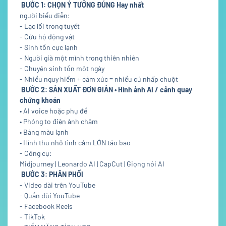
BƯỚC 1: CHỌN Ý TƯỞNG ĐÚNG Hay nhất
người biểu diễn:
- Lạc lối trong tuyết
- Cứu hộ động vật
- Sinh tồn cực lạnh
- Người già một mình trong thiên nhiên
- Chuyện sinh tồn một ngày
- Nhiều nguy hiểm + cảm xúc = nhiều cú nhấp chuột
BƯỚC 2: SẢN XUẤT ĐƠN GIẢN • Hình ảnh AI / cảnh quay
chứng khoán
• AI voice hoặc phụ đề
• Phóng to điện ảnh chậm
• Bảng màu lạnh
• Hình thu nhỏ tình cảm LỚN táo bạo
- Công cụ:
Midjourney | Leonardo AI | CapCut | Giọng nói AI
BƯỚC 3: PHÂN PHỐI
- Video dài trên YouTube
- Quần đùi YouTube
- Facebook Reels
- TikTok