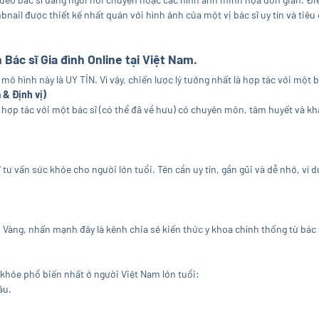
nail được thiết kế nhất quán với hình ảnh của một vị bác sĩ uy tín và tiêu
 Bác sĩ Gia đình Online tại Việt Nam.
ô hình này là UY TÍN. Vì vậy, chiến lược lý tưởng nhất là hợp tác với một b
 & Định vị)
 hợp tác với một bác sĩ (có thể đã về hưu) có chuyên môn, tâm huyết và khả
ĩ tư vấn sức khỏe cho người lớn tuổi. Tên cần uy tín, gần gũi và dễ nhớ, ví
 Vàng, nhấn mạnh đây là kênh chia sẻ kiến thức y khoa chính thống từ bác 
 khỏe phổ biến nhất ở người Việt Nam lớn tuổi:
áu.