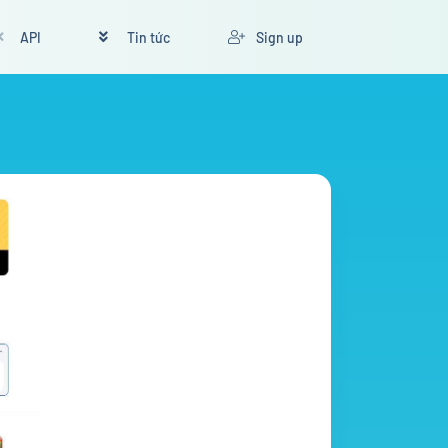
API
Tin tức
Sign up