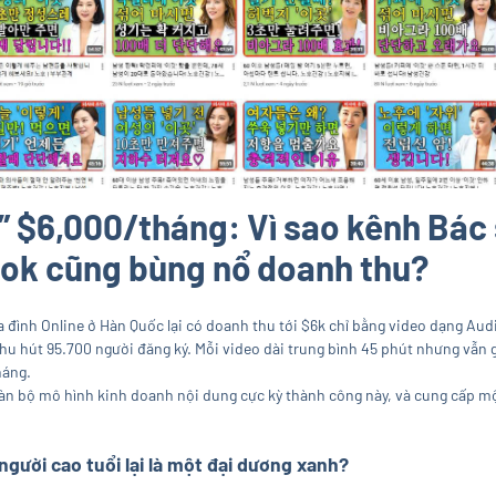
n” $6,000/tháng: Vì sao kênh Bác 
ook cũng bùng nổ doanh thu?
ình Online ở Hàn Quốc lại có doanh thu tới $6k chỉ bằng video dạng Aud
 hút 95.700 người đăng ký. Mỗi video dài trung bình 45 phút nhưng vẫn g
háng.
oàn bộ mô hình kinh doanh nội dung cực kỳ thành công này, và cung cấp mộ
 người cao tuổi lại là một đại dương xanh?