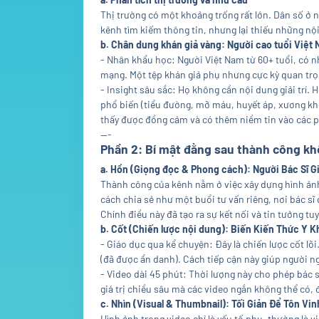
Thị trường có một khoảng trống rất lớn. Dân số ở
kênh tìm kiếm thông tin, nhưng lại thiếu những nội 
b. Chân dung khán giả vàng: Người cao tuổi Việt 
- Nhân khẩu học: Người Việt Nam từ 60+ tuổi, có n
mạng. Một tệp khán giả phụ nhưng cực kỳ quan trọn
- Insight sâu sắc: Họ không cần nội dung giải trí. 
phổ biến (tiểu đường, mỡ máu, huyết áp, xương k
thấy được đồng cảm và có thêm niềm tin vào các 
---
Phần 2: Bí mật đằng sau thành công kh
a. Hồn (Giọng đọc & Phong cách): Người Bác Sĩ Gi
Thành công của kênh nằm ở việc xây dựng hình ảnh m
cách chia sẻ như một buổi tư vấn riêng, nơi bác sĩ
Chính điều này đã tạo ra sự kết nối và tin tưởng tuy
b. Cốt (Chiến lược nội dung): Biến Kiến Thức Y
- Giáo dục qua kể chuyện: Đây là chiến lược cốt lõ
(đã được ẩn danh). Cách tiếp cận này giúp người n
- Video dài 45 phút: Thời lượng này cho phép bác s
giá trị chiều sâu mà các video ngắn không thể có, 
c. Nhìn (Visual & Thumbnail): Tối Giản Để Tôn Vi
Hình ảnh trong video chỉ là yếu tố phụ, thường là 