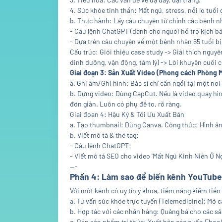
4. Sức khỏe tinh thần: Mất ngủ, stress, nỗi lo tuổi 
b. Thực hành: Lấy câu chuyện từ chính các bệnh nh
- Câu lệnh ChatGPT (dành cho người hỗ trợ kịch bả
- Dựa trên câu chuyện về một bệnh nhân 65 tuổi bị 
Cấu trúc: Giới thiệu case study -> Giải thích nguy
dinh dưỡng, vận động, tâm lý) -> Lời khuyên cuối c
Giai đoạn 3: Sản Xuất Video (Phong cách Phòng 
a. Ghi âm/Ghi hình: Bác sĩ chỉ cần ngồi tại một nơ
b. Dựng video: Dùng CapCut. Nếu là video quay hình
đơn giản. Luôn có phụ đề to, rõ ràng.
Giai đoạn 4: Hậu Kỳ & Tối Ưu Xuất Bản
a. Tạo thumbnail: Dùng Canva. Công thức: Hình ảnh
b. Viết mô tả & thẻ tag:
- Câu lệnh ChatGPT:
- Viết mô tả SEO cho video 'Mất Ngủ Kinh Niên Ở 
---
Phần 4: Làm sao để biến kênh YouTube
Với một kênh có uy tín y khoa, tiềm năng kiếm tiền 
a. Tư vấn sức khỏe trực tuyến (Telemedicine): Mở 
b. Hợp tác với các nhãn hàng: Quảng bá cho các sả
c. Bán sản phẩm tri thức: Xuất bản các cuốn Eboo