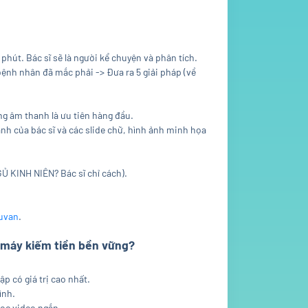
hút. Bác sĩ sẽ là người kể chuyện và phân tích.
 bệnh nhân đã mắc phải -> Đưa ra 5 giải pháp (về
ng âm thanh là ưu tiên hàng đầu.
ảnh của bác sĩ và các slide chữ, hình ảnh minh họa
Ủ KINH NIÊN? Bác sĩ chỉ cách).
uvan
.
 máy kiếm tiền bền vững?
p có giá trị cao nhất.
ình.
học video ngắn.