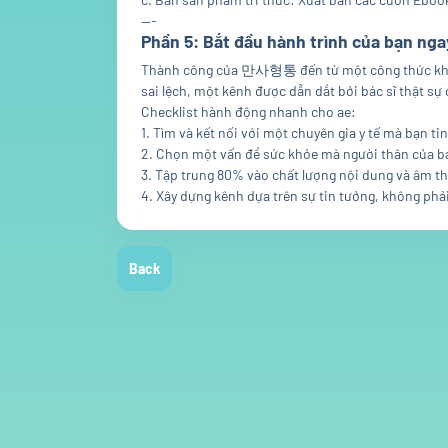
---
Phần 5: Bắt đầu hành trình của bạn ng
Thành công của 만사형통 đến từ một công thức không 
sai lệch, một kênh được dẫn dắt bởi bác sĩ thật sự
Checklist hành động nhanh cho ae:
1. Tìm và kết nối với một chuyên gia y tế mà bạn ti
2. Chọn một vấn đề sức khỏe mà người thân của bạ
3. Tập trung 80% vào chất lượng nội dung và âm t
4. Xây dựng kênh dựa trên sự tin tưởng, không phả
Back