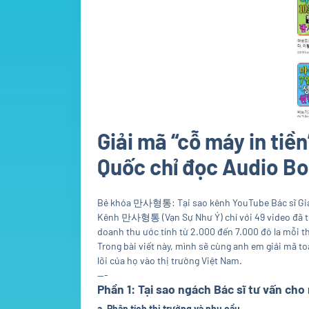
Giải mã “cỗ máy in tiề
Quốc chỉ đọc Audio B
Bẻ khóa 만사형통: Tại sao kênh YouTube Bác sĩ Gia đ
Kênh 만사형통 (Vạn Sự Như Ý) chỉ với 49 video đã thu
doanh thu ước tính từ 2.000 đến 7.000 đô la mỗi t
Trong bài viết này, mình sẽ cùng anh em giải mã t
lõi của họ vào thị trường Việt Nam.
---
Phần 1: Tại sao ngách Bác sĩ tư vấn cho
a. Phân tích thị trường và nhu cầu