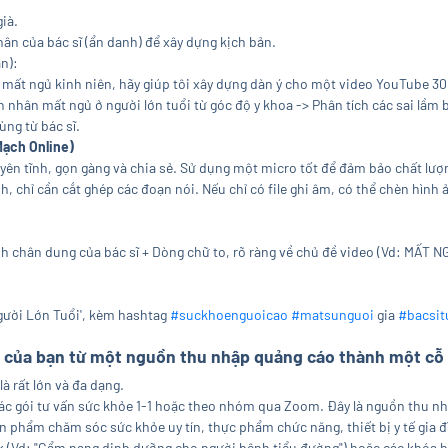
già.
ân của bác sĩ (ẩn danh) để xây dựng kịch bản.
n):
mất ngủ kinh niên, hãy giúp tôi xây dựng dàn ý cho một video YouTube 30 p
ên nhân mất ngủ ở người lớn tuổi từ góc độ y khoa -> Phân tích các sai lầm
ùng từ bác sĩ.
Mạch Online)
i yên tĩnh, gọn gàng và chia sẻ. Sử dụng một micro tốt để đảm bảo chất lượ
, chỉ cần cắt ghép các đoạn nói. Nếu chỉ có file ghi âm, có thể chèn hình 
 chân dung của bác sĩ + Dòng chữ to, rõ ràng về chủ đề video (Vd: MẤT NG
Người Lớn Tuổi', kèm hashtag
#suckhoenguoicao
#matsunguoi
gia
#bacsit
 của bạn từ một nguồn thu nhập quảng cáo thành một cỗ
là rất lớn và đa dạng.
các gói tư vấn sức khỏe 1-1 hoặc theo nhóm qua Zoom. Đây là nguồn thu nhậ
n phẩm chăm sóc sức khỏe uy tín, thực phẩm chức năng, thiết bị y tế gia đ
k (Vd: "Cẩm nang dinh dưỡng cho người bệnh tiểu đường") hoặc các khóa 