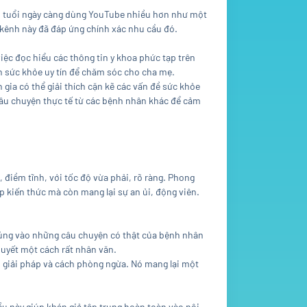
ớn tuổi ngày càng dùng YouTube nhiều hơn như một
và kênh này đã đáp ứng chính xác nhu cầu đó.
ệc đọc hiểu các thông tin y khoa phức tạp trên
n sức khỏe uy tín để chăm sóc cho cha mẹ.
 gia có thể giải thích cặn kẽ các vấn đề sức khỏe
âu chuyện thực tế từ các bệnh nhân khác để cảm
 điềm tĩnh, với tốc độ vừa phải, rõ ràng. Phong
ấp kiến thức mà còn mang lại sự an ủi, động viên.
 chúng vào những câu chuyện có thật của bệnh nhân
quyết một cách rất nhân văn.
ến giải pháp và cách phòng ngừa. Nó mang lại một
ều này giúp khán giả tập trung hoàn toàn vào nội