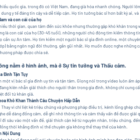
 nhiều quốc gia, trong đó có Việt Nam, đang già hóa nhanh chóng. Người l
dung y tế đáng tin cậy và dễ tiếp cận. Họ tin tưởng bác sĩ hơn bất kỳ ai, 
Nam và con cái của họ
hiều thời gian, quan tâm đến sức khỏe nhưng thường gặp khó khăn trong vi
g là con cái của họ (30-45 tuổi), những người chủ động tìm kiếm thông ti
Họ cần sự An tâm. Họ tìm kiếm một người bác sĩ gia đình online, một chuyên
hớp) bằng ngôn ngữ đời thường, gần gũi nhất. Họ muốn được nghe những c
phương pháp được chia sẻ.
ông nằm ở hình ảnh, mà ở Sự tin tưởng và Thấu cảm.
a Đình Tận Tụy
ột vị bác sĩ gia đình uy tín và tận tâm. Giọng nói trong video luôn ấm áp,
 đang kiên nhẫn giải thích cho người thân trong gia đình, không chỉ cung c
ệt đối từ khán giả.
 Khoa Khô Khan Thành Câu Chuyện Hấp Dẫn
i. Thay vì chỉ liệt kê triệu chứng và phương pháp điều trị, kênh lồng ghép
ghe dễ dàng đồng cảm, dễ ghi nhớ thông tin và cảm thấy vấn đề được giải 
ĩ đi sâu vào một vấn đề, giải thích cặn kẽ từ nguyên nhân, triệu chứng, đ
đồng thời khẳng định vị thế chuyên gia không thể thay thế của kênh.
nh Nội Dung
video bác sĩ đang ngồi nói chuyện hoặc các hình ảnh minh họa đơn giản. Đi