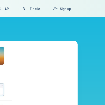
API
Tin tức
Sign up