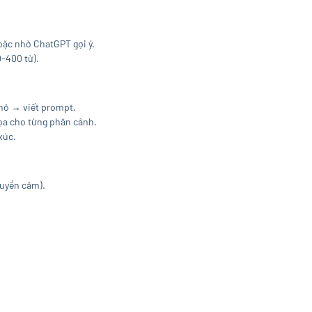
hoặc nhờ ChatGPT gợi ý.
0-400 từ).
hỏ → viết prompt.
ọa cho từng phân cảnh.
xúc.
ruyền cảm).