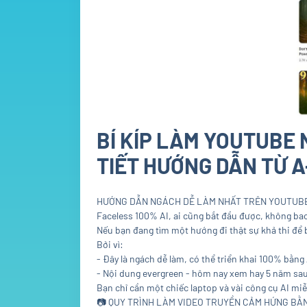
BÍ KÍP LÀM YOUTUBE 
TIẾT HƯỚNG DẪN TỪ A
HƯỚNG DẪN NGÁCH DỄ LÀM NHẤT TRÊN YOUTUBE 
Faceless 100% AI, ai cũng bắt đầu được, không bao 
Nếu bạn đang tìm một hướng đi thật sự khả thi để 
Bởi vì:
- Đây là ngách dễ làm, có thể triển khai 100% bằng 
- Nội dung evergreen - hôm nay xem hay 5 năm sau
Bạn chỉ cần một chiếc laptop và vài công cụ AI miễn
📷
QUY TRÌNH LÀM VIDEO TRUYỀN CẢM HỨNG BẰN