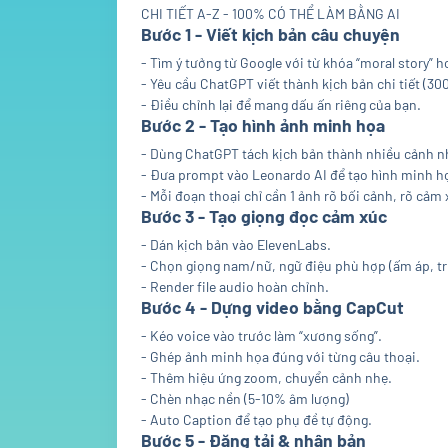
CHI TIẾT A-Z - 100% CÓ THỂ LÀM BẰNG AI
Bước 1 - Viết kịch bản câu chuyện
- Tìm ý tưởng từ Google với từ khóa “moral story” 
- Yêu cầu ChatGPT viết thành kịch bản chi tiết (30
- Điều chỉnh lại để mang dấu ấn riêng của bạn.
Bước 2 - Tạo hình ảnh minh họa
- Dùng ChatGPT tách kịch bản thành nhiều cảnh n
- Đưa prompt vào Leonardo AI để tạo hình minh h
- Mỗi đoạn thoại chỉ cần 1 ảnh rõ bối cảnh, rõ cảm 
Bước 3 - Tạo giọng đọc cảm xúc
- Dán kịch bản vào ElevenLabs.
- Chọn giọng nam/nữ, ngữ điệu phù hợp (ấm áp, t
- Render file audio hoàn chỉnh.
Bước 4 - Dựng video bằng CapCut
- Kéo voice vào trước làm “xương sống”.
- Ghép ảnh minh họa đúng với từng câu thoại.
- Thêm hiệu ứng zoom, chuyển cảnh nhẹ.
- Chèn nhạc nền (5-10% âm lượng)
- Auto Caption để tạo phụ đề tự động.
Bước 5 - Đăng tải & nhân bản