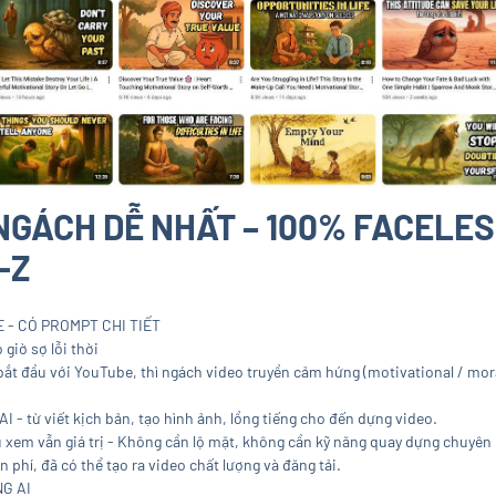
NGÁCH DỄ NHẤT – 100% FACELESS
-Z
- CÓ PROMPT CHI TIẾT
giờ sợ lỗi thời
bắt đầu với YouTube, thì ngách video truyền cảm hứng (motivational / mora
AI - từ viết kịch bản, tạo hình ảnh, lồng tiếng cho đến dựng video.
 xem vẫn giá trị - Không cần lộ mặt, không cần kỹ năng quay dựng chuyên
 phí, đã có thể tạo ra video chất lượng và đăng tải.
G AI