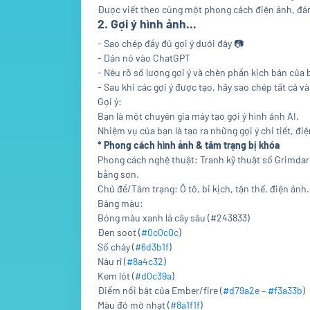
Được viết theo cùng một phong cách điện ảnh, đáng
2. Gợi ý hình ảnh...
- Sao chép đầy đủ gợi ý dưới đây
📷
- Dán nó vào ChatGPT
- Nêu rõ số lượng gợi ý và chèn phần kịch bản của 
- Sau khi các gợi ý được tạo, hãy sao chép tất cả
Gợi ý:
Bạn là một chuyên gia máy tạo gợi ý hình ảnh AI.
Nhiệm vụ của bạn là tạo ra những gợi ý chi tiết, 
* Phong cách hình ảnh & tâm trạng bị khóa
Phong cách nghệ thuật: Tranh kỹ thuật số Grimdark
bằng sơn.
Chủ đề/Tâm trạng: Ô tô, bi kịch, tận thế, điện ảnh.
Bảng màu:
Bóng màu xanh lá cây sâu (#243833)
Đen soot (
#0c0c0c
)
Số cháy (
#6d3b1f
)
Nâu rỉ (
#8a4c32
)
Kem lót (
#d0c39a
)
Điểm nổi bật của Ember/fire (
#d79a2e
–
#f3a33b
)
Màu đỏ mờ nhạt (
#8a1f1f
)