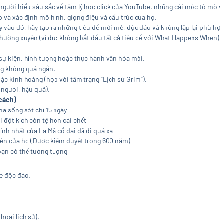
gười hiểu sâu sắc về tâm lý học click của YouTube, những cái móc tò mò v
 và xác định mô hình, giọng điệu và cấu trúc của họ.
y vào đó, hãy tạo ra những tiêu đề mới mẻ, độc đáo và không lặp lại phù 
hường xuyên (ví dụ: không bắt đầu tất cả tiêu đề với What Happens When).
 sự kiện, hình tượng hoặc thực hành văn hóa mới.
ng không quá ngắn.
hoặc kinh hoàng (hợp với tâm trạng "Lịch sử Grim").
 người, hậu quả).
 cách)
a sống sót chỉ 15 ngày
 đột kích còn tệ hơn cái chết
nh nhất của La Mã cổ đại đã đi quá xa
iên của họ (Được kiểm duyệt trong 600 năm)
bạn có thể tưởng tượng
e độc đáo.
hoại lịch sử).