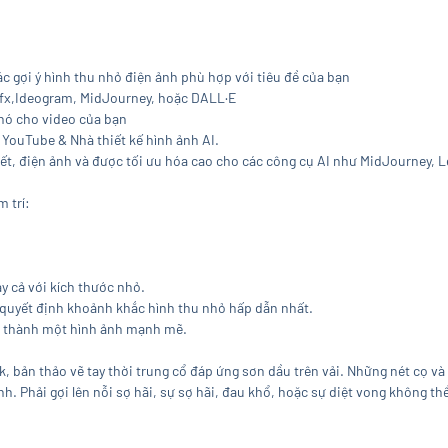
các gợi ý hình thu nhỏ điện ảnh phù hợp với tiêu đề của bạn
efx,Ideogram, MidJourney, hoặc DALL·E
nó cho video của bạn
 YouTube & Nhà thiết kế hình ảnh AI.
i tiết, điện ảnh và được tối ưu hóa cao cho các công cụ AI như MidJourney
 trí:
 cả với kích thước nhỏ.
ể quyết định khoảnh khắc hình thu nhỏ hấp dẫn nhất.
nh thành một hình ảnh mạnh mẽ.
 bản thảo vẽ tay thời trung cổ đáp ứng sơn dầu trên vải. Những nét cọ và h
h. Phải gợi lên nỗi sợ hãi, sự sợ hãi, đau khổ, hoặc sự diệt vong không th