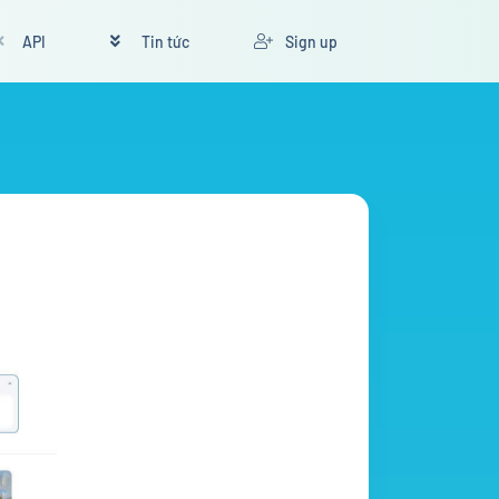
API
Tin tức
Sign up