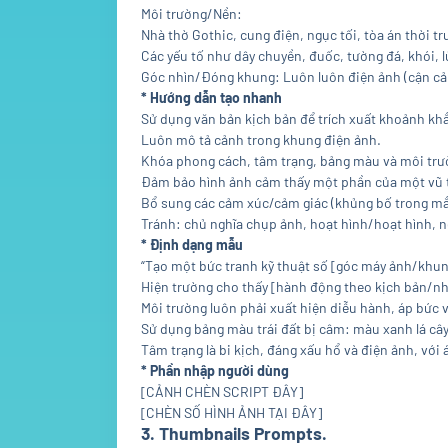
Môi trường/Nền:
Nhà thờ Gothic, cung điện, ngục tối, tòa án thời t
Các yếu tố như dây chuyền, đuốc, tường đá, khói, 
Góc nhìn/Đóng khung: Luôn luôn điện ảnh (cận cản
* Hướng dẫn tạo nhanh
Sử dụng văn bản kịch bản để trích xuất khoảnh kh
Luôn mô tả cảnh trong khung điện ảnh.
Khóa phong cách, tâm trạng, bảng màu và môi trườ
Đảm bảo hình ảnh cảm thấy một phần của một vũ t
Bổ sung các cảm xúc/cảm giác (khủng bố trong mắt, 
Tránh: chủ nghĩa chụp ảnh, hoạt hình/hoạt hình, n
* Định dạng mẫu
“Tạo một bức tranh kỹ thuật số [góc máy ảnh/khun
Hiện trường cho thấy [hành động theo kịch bản/n
Môi trường luôn phải xuất hiện diễu hành, áp bức v
Sử dụng bảng màu trái đất bị câm: màu xanh lá câ
Tâm trạng là bi kịch, đáng xấu hổ và điện ảnh, với 
* Phần nhập người dùng
[CẢNH CHÈN SCRIPT ĐÂY]
[CHÈN SỐ HÌNH ẢNH TẠI ĐÂY]
3. Thumbnails Prompts.