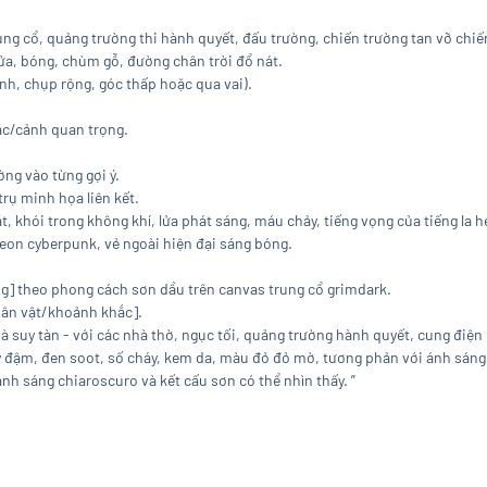
rung cổ, quảng trường thi hành quyết, đấu trường, chiến trường tan vỡ chiế
lửa, bóng, chùm gỗ, đường chân trời đổ nát.
h, chụp rộng, góc thấp hoặc qua vai).
ắc/cảnh quan trọng.
ng vào từng gợi ý.
rụ minh họa liên kết.
khói trong không khí, lửa phát sáng, máu chảy, tiếng vọng của tiếng la hé
eon cyberpunk, vẻ ngoài hiện đại sáng bóng.
g] theo phong cách sơn dầu trên canvas trung cổ grimdark.
hân vật/khoảnh khắc].
à suy tàn - với các nhà thờ, ngục tối, quảng trường hành quyết, cung điện 
y đậm, đen soot, số cháy, kem da, màu đỏ đỏ mờ, tương phản với ánh sán
ánh sáng chiaroscuro và kết cấu sơn có thể nhìn thấy. ”