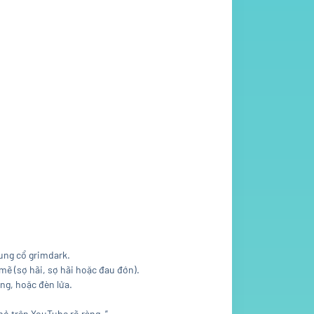
ung cổ grimdark.
mẽ (sợ hãi, sợ hãi hoặc đau đớn).
ng, hoặc đèn lửa.
ỏ trên YouTube rõ ràng. ”