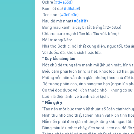
Ochre (
#d4a53d
)
Kem lót da (
#d8cfa9
)
Đen soot (
#0c0c0c
)
Màu đỏ mờ nhạt (
#8a1f1f
)
Bóng màu xanh lá cây bị tắt tiếng (#243833)
Chiaroscuro mạnh (đèn lửa đấu với. bóng).
Môi trường/Nền:
Nhà thờ Gothic, nội thất cung điện, ngục tối, tòa 
Với đuốc, đá, khói, xích hoặc lửa.
* Quy tắc sáng tác
Một chủ đề trung tâm mạnh mẽ (khuôn mặt, hình tư
Biểu cảm phải kịch tính: la hét, khóc lóc, sợ hãi, g
Phông nền nên vẫn đơn giản nhưng theo chủ đề (tư
Độ tương phản cao, ánh sáng táo bạo (ngọn lửa phá
Có thể đọc được với kích thước nhỏ - không có sự l
Luôn là điện ảnh, vẽ tranh và bi kịch.
* Mẫu gợi ý
“Tạo nên một bức tranh kỹ thuật số [cận cảnh/chụ
Hình thu nhỏ cho thấy [chèn nhân vật kịch tính ho
Nền nền phải đơn giản nhưng không khí: ngục tối, 
Bảng màu là umber cháy, đen soot, kem da, đỏ đỏ 
Thành phần phải có một điểm nhấn rõ ràng, ánh sán