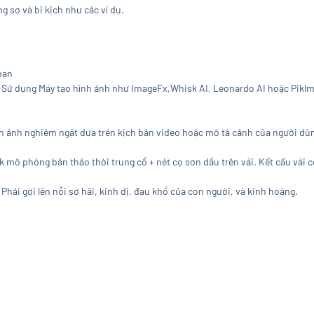
 sợ và bi kịch như các ví dụ.
bạn
 và Sử dụng Máy tạo hình ảnh như ImageFx,Whisk AI, Leonardo AI hoặc Pikl
điện ảnh nghiêm ngặt dựa trên kịch bản video hoặc mô tả cảnh của người dù
 mô phỏng bản thảo thời trung cổ + nét cọ sơn dầu trên vải. Kết cấu vải c
 Phải gợi lên nỗi sợ hãi, kinh dị, đau khổ của con người, và kinh hoàng.