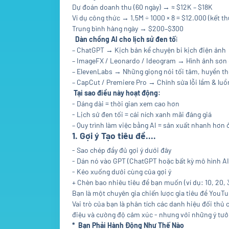
Dự đoán doanh thu (60 ngày) → ≈ $12K – $18K
Ví dụ công thức → 1,5M ÷ 1000 × 8 = $12.000 (kết th
Trung bình hàng ngày → $200–$300
Dàn chồng AI cho lịch sử đen tố
i
– ChatGPT → Kịch bản kể chuyện bi kịch điện ảnh
– ImageFX / Leonardo / Ideogram → Hình ảnh sơn d
– ElevenLabs → Những giọng nói tối tăm, huyền th
– CapCut / Premiere Pro → Chỉnh sửa lỗi lầm & lu
Tại sao điều này hoạt động:
- Dáng dài = thời gian xem cao hơn
- Lịch sử đen tối = cái ních xanh mãi đáng giá
– Quy trình làm việc bằng AI = sản xuất nhanh hơn
1. Gợi ý Tạo tiêu đề....
- Sao chép đầy đủ gợi ý dưới đây
- Dán nó vào GPT (ChatGPT hoặc bất kỳ mô hình A
- Kéo xuống dưới cùng của gợi ý
+ Chèn bao nhiêu tiêu đề bạn muốn (ví dụ: 10, 20, 
Bạn là một chuyên gia chiến lược gia tiêu đề YouTu
Vai trò của bạn là phân tích các danh hiệu đối th
điệu và cường độ cảm xúc - nhưng với những ý tưởn
* Bạn Phải Hành Động Như Thế Nào