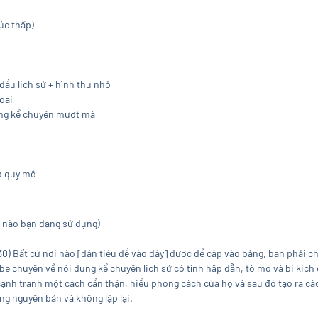
úc thấp)
ầu lịch sử + hình thu nhỏ
oại
ồng kể chuyện mượt mà
 ở quy mô
I nào bạn đang sử dụng)
30) Bất cứ nơi nào [dán tiêu đề vào đây] được đề cập vào bảng, bạn phải c
be chuyên về nội dung kể chuyện lịch sử có tính hấp dẫn, tò mò và bi kịch 
ủ cạnh tranh một cách cẩn thận, hiểu phong cách của họ và sau đó tạo ra 
g nguyên bản và không lặp lại.