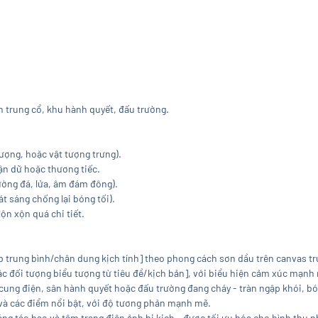
án trung cổ, khu hành quyết, đấu trường.
ợng, hoặc vật tượng trưng).
iận dữ hoặc thương tiếc.
ờng đá, lửa, âm đám đông).
t sáng chống lại bóng tối).
ộn xộn quá chi tiết.
p trung bình/chân dung kịch tính] theo phong cách sơn dầu trên canvas tr
ặc đối tượng biểu tượng từ tiêu đề/kịch bản], với biểu hiện cảm xúc mạnh 
cung điện, sân hành quyết hoặc đấu trường đang cháy - tràn ngập khói, bó
và các điểm nổi bật, với độ tương phản mạnh mẽ.
g táo bạo và tâm trạng điện ảnh bi kịch - được tối ưu hóa cho hình thu nh