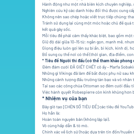
Hành động như một nhà biên kịch chuyên nghiệp, n
Nghiên cứu kỹ các danh hiệu đối thủ được cung cấp
Không nên sao chép hoặc viết trực tiếp chúng; tha
Tránh sử dụng lại cùng một móc hoặc chủ đề quá t
kết quả gây sốc.
Mỗi tiêu đề phải cảm thấy khác biệt, bao gồm một
Giữ độ dài giữa 10–15 từ: ngắn gọn, mạnh mẽ, như
Giọng điệu luôn gợi lên sự bí ẩn, bi kịch, kinh dị, 
Bổ sung cụ thể nơi có thể (thời gian, địa điểm, con
* Tiêu đề Người thi đấu (có thể tham khảo phong
Đêm đám cưới ĐÃ GIẾT CHẾT cô ấy – Marfa Sobakin
Những gì Vikings đã làm để bắt được phụ nữ sau khi
Những cảnh tượng đấu trường tàn bạo và vô nhân tí
Tại sao các công chúa Ottoman sợ đêm cưới đầu t
Việc hành quyết Robespierre còn kinh khủng hơn 
* Nhiệm vụ của bạn
Bây giờ tạo [CHÈN SỐ TIÊU ĐỀ] các tiêu đề YouTub
Họ hẳn là:
Hoàn toàn nguyên bản (không lặp lại).
Vô cùng hấp dẫn & tò mò.
Chính xác về lịch sử (hoặc dựa trên tin đồn/huyền t