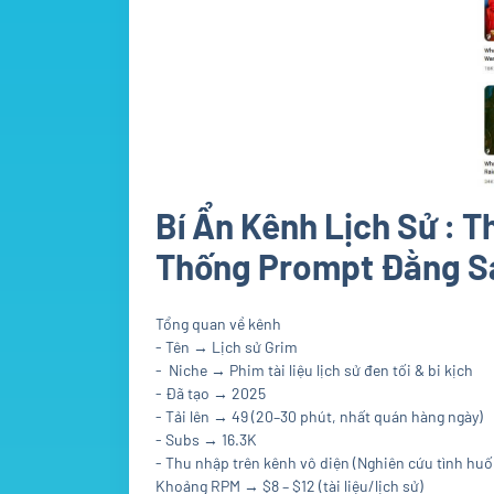
Bí Ẩn Kênh Lịch Sử : 
Thống Prompt Đằng Sa
Tổng quan về kênh
- Tên → Lịch sử Grim
- Niche → Phim tài liệu lịch sử đen tối & bi kịch
- Đã tạo → 2025
- Tải lên → 49 (20–30 phút, nhất quán hàng ngày)
- Subs → 16.3K
- Thu nhập trên kênh vô diện (Nghiên cứu tình huố
Khoảng RPM → $8 – $12 (tài liệu/lịch sử)